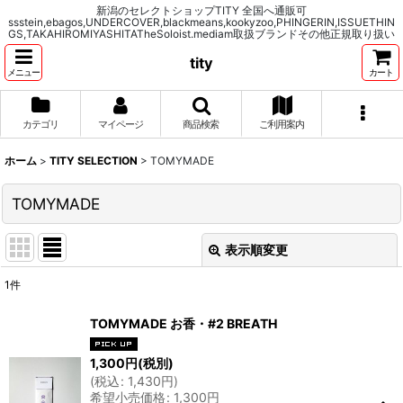
新潟のセレクトショップTITY 全国へ通販可
ssstein,ebagos,UNDERCOVER,blackmeans,kookyzoo,PHINGERIN,ISSUETHIN
GS,TAKAHIROMIYASHITATheSoloist.mediam取扱ブランドその他正規取り扱い
tity
メニュー
カート
カテゴリ
マイページ
商品検索
ご利用案内
ホーム
>
TITY SELECTION
>
TOMYMADE
TOMYMADE
表示順変更
閉じる
1
件
表示数
:
TOMYMADE お香・#2 BREATH
並び順
:
1,300
円
(税別)
(
税込
:
1,430
円
)
希望小売価格
:
1,300
円
絞り込む