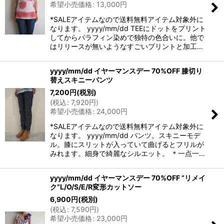
希望小売価格
:
13,000
円
*SALEアイテムなので送料無料アイテム対象外に
なります。 yyyy/mm/dd TEEにドットをプリント
してからパラフィン染めで独特の色合いに。他で
はリリースが無いようなすごいプリントと加工…
yyyy/mm/dd イヤーマンスデー 70%OFF 膝切り
替えスキニーパンツ
7,200
円
(税別)
(
税込
:
7,920
円
)
希望小売価格
:
24,000
円
*SALEアイテムなので送料無料アイテム対象外に
なります。 yyyy/mm/dd パンツ。スキニーモデ
ル。膝にスリットが入っていて曲げるとフリルが
みれます。細身で綺麗なシルエット。 ＊一点一…
yyyy/mm/dd イヤーマンスデー 70%OFF ”リメイ
ク”L/O/S/E/R変形カットソー
6,900
円
(税別)
(
税込
:
7,590
円
)
希望小売価格
:
23,000
円