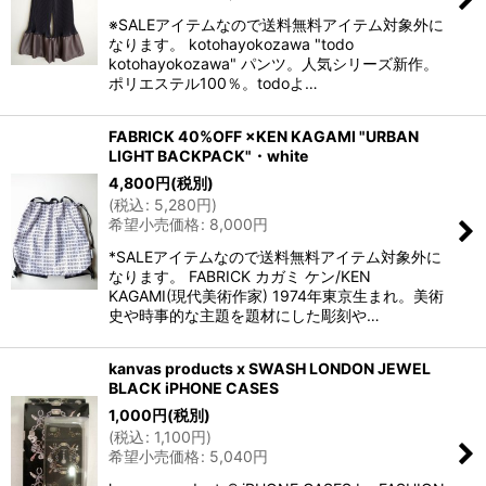
※SALEアイテムなので送料無料アイテム対象外に
なります。 kotohayokozawa "todo
kotohayokozawa" パンツ。人気シリーズ新作。
ポリエステル100％。todoよ…
FABRICK 40%OFF ×KEN KAGAMI "URBAN
LIGHT BACKPACK"・white
4,800
円
(税別)
(
税込
:
5,280
円
)
希望小売価格
:
8,000
円
*SALEアイテムなので送料無料アイテム対象外に
なります。 FABRICK カガミ ケン/KEN
KAGAMI(現代美術作家) 1974年東京生まれ。美術
史や時事的な主題を題材にした彫刻や…
kanvas products x SWASH LONDON JEWEL
BLACK iPHONE CASES
1,000
円
(税別)
(
税込
:
1,100
円
)
希望小売価格
:
5,040
円