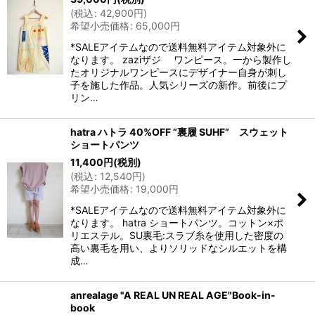
(
税込
:
42,900
円
)
希望小売価格
:
65,000
円
*SALEアイテムなので送料無料アイテム対象外に
なります。 zaziザジ ワンピース。一から製作し
たオリジナルワンピースにデザイナー自身が刺し
子を施した作品。人気シリーズの新作。前後にプ
リン…
hatra ハトラ 40%OFF ”裏履 SUHF” スウェット
ショートパンツ
11,400
円
(税別)
(
税込
:
12,540
円
)
希望小売価格
:
19,000
円
*SALEアイテムなので送料無料アイテム対象外に
なります。 hatra ショートパンツ。コットン×ポ
リエステル。SU裏毛:スラブ糸を使用した密度の
高い裏毛を用い、よりソリッドなシルエットを構
成…
anrealage "A REAL UN REAL AGE"Book-in-
book