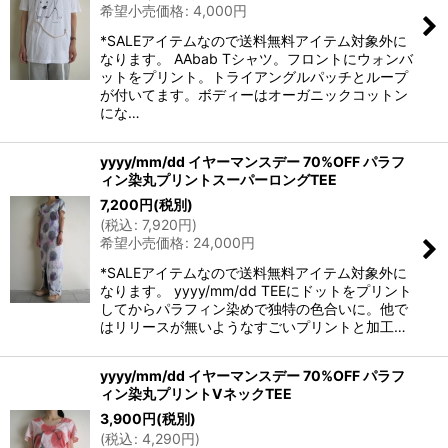
希望小売価格
:
4,000
円
*SALEアイテムなので送料無料アイテム対象外に
なります。 AAbab Tシャツ。フロントにウォンバ
ットをプリント。トライアングルパッチとループ
が付いてます。ボディーはオーガニックコットン
にな…
yyyy/mm/dd イヤーマンスデー 70%OFF パラフ
ィン染丸プリントスーパーロングTEE
7,200
円
(税別)
(
税込
:
7,920
円
)
希望小売価格
:
24,000
円
*SALEアイテムなので送料無料アイテム対象外に
なります。 yyyy/mm/dd TEEにドットをプリント
してからパラフィン染めで独特の色合いに。他で
はリリースが無いようなすごいプリントと加工…
yyyy/mm/dd イヤーマンスデー 70%OFF パラフ
ィン染丸プリントVネックTEE
3,900
円
(税別)
(
税込
:
4,290
円
)