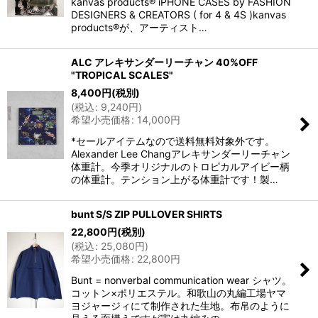
kanvas products® iPHONE CASES by FASHION
DESIGNERS & CREATORS ( for 4 & 4S )kanvas
products®が、アーティスト…
ALC アレキサンダーリーチャン 40%OFF
"TROPICAL SCALES"
8,400
円
(税別)
(
税込
:
9,240
円
)
希望小売価格
:
14,000
円
*セールアイテムなので送料無料対象外です。
Alexander Lee Changアレキサンダーリーチャン
体重計。今季オリジナルのトロピカルアイビー柄
の体重計。テンション上がる体重計です！製…
bunt S/S ZIP PULLOVER SHIRTS
22,800
円
(税別)
(
税込
:
25,080
円
)
希望小売価格
:
22,800
円
Bunt = nonverbal communication wear シャツ。
コットン×ポリエステル。和歌山の丸編工場ヤマ
ヨジャージィにて制作された生地。布帛のように