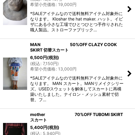
希望小売価格
:
19,000
円
*SALEアイテムなので送料無料アイテム対象外に
なります。 Kloshar the hat maker. ハット。イビ
ザにある小さな工場でひとつひとつ手作りされた
職人製品。ストローファブリック…
MAN 50%OFF CLAZY COOK
SKIRT 切替スカート
6,500
円
(税別)
(
税込
:
7,150
円
)
希望小売価格
:
13,000
円
*SALEアイテムなので送料無料アイテム対象外に
なります。 MAN スカート。MANリメイクシリー
ズ。USEDスウェットを解体してスカートに再構
築いたしました。ナイロン・メッシュ素材で切
替。フ…
mother 70%OFF TUBOMI SKIRT
スカート
5,400
円
(税別)
(
税込
:
5,940
円
)