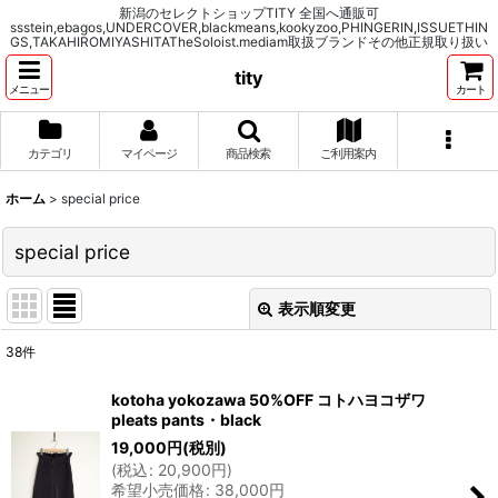
新潟のセレクトショップTITY 全国へ通販可
ssstein,ebagos,UNDERCOVER,blackmeans,kookyzoo,PHINGERIN,ISSUETHIN
GS,TAKAHIROMIYASHITATheSoloist.mediam取扱ブランドその他正規取り扱い
tity
メニュー
カート
カテゴリ
マイページ
商品検索
ご利用案内
ホーム
>
special price
special price
表示順変更
閉じる
38
件
表示数
:
kotoha yokozawa 50%OFF コトハヨコザワ
pleats pants・black
並び順
:
19,000
円
(税別)
(
税込
:
20,900
円
)
希望小売価格
:
38,000
円
絞り込む