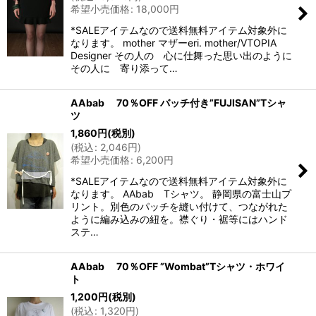
希望小売価格
:
18,000
円
*SALEアイテムなので送料無料アイテム対象外に
なります。 mother マザーeri. mother/VTOPIA
Designer その人の 心に仕舞った思い出のように
その人に 寄り添って…
AAbab 70％OFF バッチ付き”FUJISAN”Tシャ
ツ
1,860
円
(税別)
(
税込
:
2,046
円
)
希望小売価格
:
6,200
円
*SALEアイテムなので送料無料アイテム対象外に
なります。 AAbab Tシャツ。 静岡県の富士山プ
リント。別色のパッチを縫い付けて、つながれた
ように編み込みの紐を。襟ぐり・裾等にはハンド
ステ…
AAbab 70％OFF ”Wombat”Tシャツ・ホワイ
ト
1,200
円
(税別)
(
税込
:
1,320
円
)