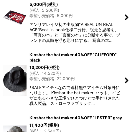
5,000
円
(税別)
(
税込
:
5,500
円
)
希望小売価格
:
5,000
円
アンリアレイジ初の出版物"A REAL UN REAL
AGE"Book-in-book仕様二分冊。視覚と思考を、
「写真の本」と「言葉の本」に分断する事で、ブ
ランドの真髄を浮き彫りにする。 写真の本…
Kloshar the hat maker 40%OFF ”CLIFFORD”
black
13,200
円
(税別)
(
税込
:
14,520
円
)
希望小売価格
:
22,000
円
*SALEアイテムなので送料無料アイテム対象外に
なります。 Kloshar the hat maker. ハット。イビ
ザにある小さな工場でひとつひとつ手作りされた
職人製品。ストローファブリック…
Kloshar the hat maker 40%OFF ”LESTER” grey
11,400
円
(税別)
(
税込
:
12,540
円
)