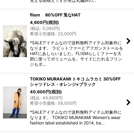
見える面構えですが実は丸編みの…
flism 80%OFF 兎なHAT
4,600
円
(税別)
(
税込
:
5,060
円
)
希望小売価格
:
23,000
円
*SALEアイテムなので送料無料アイテム対象外に
なります。 ラビットファーとアフガンストールを
HATにあしらいました。FLISMらしくファーを大
胆に使ってボリュームを。サイドにたれるフリン
ジもポ…
TOKIKO MURAKAMI トキコ ムラカミ 30%OFF
シャツドレス・オレンジ×ブラック
40,600
円
(税別)
(
税込
:
44,660
円
)
希望小売価格
:
58,000
円
*SALEアイテムなので送料無料アイテム対象外に
なります。 TOKIKO MURAKAMI Women's wear
fashion label established in 2014, ba…