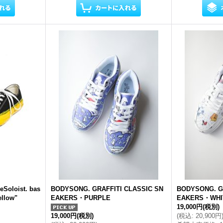
Soloist. bas
BODYSONG. GRAFFITI CLASSIC SN
BODYSONG. G
ellow"
EAKERS・PURPLE
EAKERS・WHI
19,000円
(税別)
19,000円
(税別)
(
税込
:
20,900円