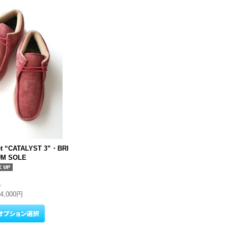
net “CATALYST 3”・BRI
UM SOLE
)
14,000円