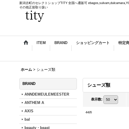
新潟古町のセレクトショップTITY 全国へ通販可 ebagos,sulvam,dulcamara,YOKE,
その他正規取り扱い
ITEM
BRAND
ショッピングカート
特定
ホーム
>
シューズ類
BRAND
シューズ類
ANNDEMEULEMEESTER
表示数
:
ANTHEM A
AXIS
44
件
bal
beauty・beast