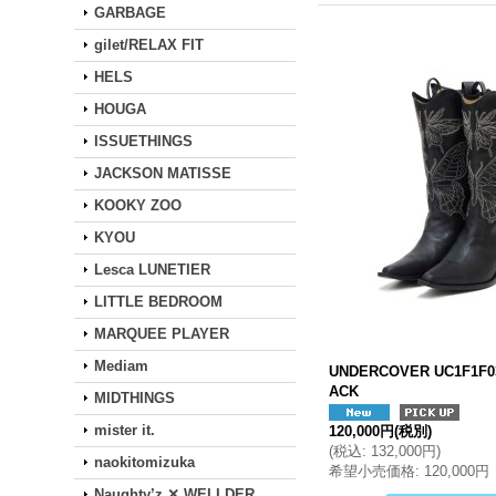
GARBAGE
gilet/RELAX FIT
HELS
HOUGA
ISSUETHINGS
JACKSON MATISSE
KOOKY ZOO
KYOU
Lesca LUNETIER
LITTLE BEDROOM
MARQUEE PLAYER
Mediam
UNDERCOVER UC1F1F0
ACK
MIDTHINGS
mister it.
120,000円
(税別)
(
税込
:
132,000円
)
naokitomizuka
希望小売価格
:
120,000円
Naughty’z ✕ WELLDER