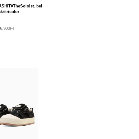
SHITATheSoloist. bel
k×tricolor
)
16,900円