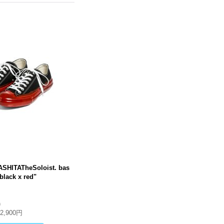
SHITATheSoloist. bas
black x red"
)
32,900円