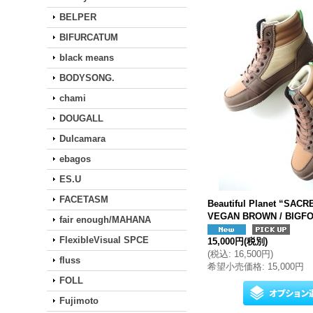
BELPER
BIFURCATUM
black means
BODYSONG.
chami
DOUGALL
Dulcamara
ebagos
ES.U
FACETASM
Beautiful Planet “SAC
VEGAN BROWN / BIGF
fair enough/MAHANA
FlexibleVisual SPCE
15,000円
(税別)
(
税込
:
16,500円
)
fluss
希望小売価格
:
15,000円
FOLL
Fujimoto