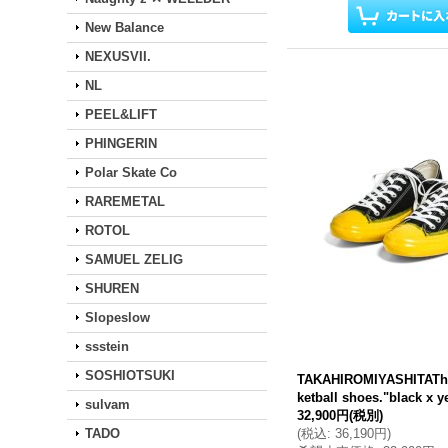
New Balance
NEXUSVII.
NL
PEEL&LIFT
PHINGERIN
Polar Skate Co
RAREMETAL
ROTOL
SAMUEL ZELIG
SHUREN
Slopeslow
ssstein
SOSHIOTSUKI
TAKAHIROMIYASHITAThe
ketball shoes."black x y
sulvam
32,900円
(税別)
TADO
(
税込
:
36,190円
)