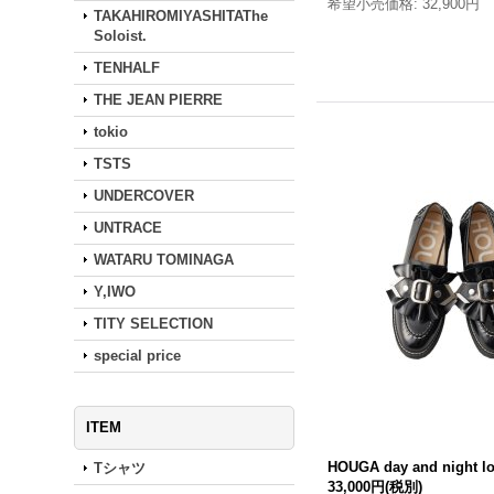
希望小売価格
:
32,900円
TAKAHIROMIYASHITAThe
Soloist.
TENHALF
THE JEAN PIERRE
tokio
TSTS
UNDERCOVER
UNTRACE
WATARU TOMINAGA
Y,IWO
TITY SELECTION
special price
ITEM
HOUGA day and night 
Tシャツ
33,000円
(税別)