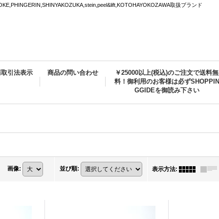
PHINGERIN,SHINYAKOZUKA,stein,peel&lift,KOTOHAYOKOZAWA取扱ブランド
商取引法表示
商品の問い合わせ
￥25000以上(税込)のご注文で送料無
料！御利用のお客様は必ずSHOPPI
GGIDEを御読み下さい
画像
:
並び順
:
表示方法
: