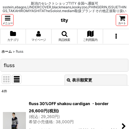
新潟のセレクトショップTITY 全国へ通販可
ssstein,ebagos,UNDERCOVER,blackmeans,kookyzoo,PHINGERIN,ISSUETHIN
GS,TAKAHIROMIYASHITATheSoloist.mediam取扱ブランドその他正規取り扱い
tity
メニュー
カート
カテゴリ
マイページ
商品検索
ご利用案内
ホーム
>
fluss
fluss
表示順変更
閉じる
4
件
表示数
:
fluss 30%OFF shakou cardigan ・border
26,600
円
(税別)
並び順
:
(
税込
:
29,260
円
)
希望小売価格
:
38,000
円
絞り込む