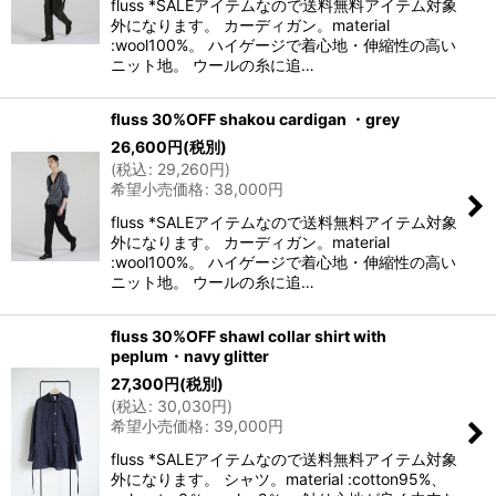
fluss *SALEアイテムなので送料無料アイテム対象
外になります。 カーディガン。material
:wool100%。 ハイゲージで着心地・伸縮性の高い
ニット地。 ウールの糸に追…
fluss 30%OFF shakou cardigan ・grey
26,600
円
(税別)
(
税込
:
29,260
円
)
希望小売価格
:
38,000
円
fluss *SALEアイテムなので送料無料アイテム対象
外になります。 カーディガン。material
:wool100%。 ハイゲージで着心地・伸縮性の高い
ニット地。 ウールの糸に追…
fluss 30%OFF shawl collar shirt with
peplum・navy glitter
27,300
円
(税別)
(
税込
:
30,030
円
)
希望小売価格
:
39,000
円
fluss *SALEアイテムなので送料無料アイテム対象
外になります。 シャツ。material :cotton95%、