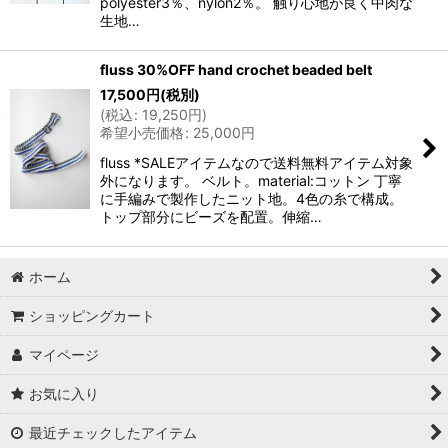
polyester3％、nylon2％。 触り心地が良く中肉な
生地…
fluss 30%OFF hand crochet beaded belt
17,500
円
(税別)
(
税込
:
19,250
円
)
希望小売価格
:
25,000
円
fluss *SALEアイテムなので送料無料アイテム対象
外になります。 ベルト。material:コットン 丁寧
に手編みで製作したニット地。4色の糸で構成。
トップ部分にビーズを配置。伸縮…
ホーム
ショッピングカート
マイページ
お気に入り
最近チェックしたアイテム