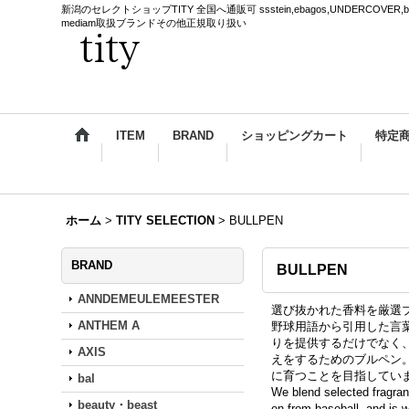
新潟のセレクトショップTITY 全国へ通販可 ssstein,ebagos,UNDERCOVER,blackmea
mediam取扱ブランドその他正規取り扱い
ITEM
BRAND
ショッピングカート
特定
ホーム
>
TITY SELECTION
>
BULLPEN
BRAND
BULLPEN
ANNDEMEULEMEESTER
選び抜かれた香料を厳選
ANTHEM A
野球用語から引用した言
りを提供するだけでなく
AXIS
えをするためのブルペン
に育つことを目指してい
bal
We blend selected fragra
beauty・beast
en from baseball, and is w