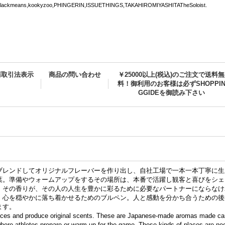
ns,kookyzoo,PHINGERIN,ISSUETHINGS,TAKAHIROMIYASHITATheSoloist.
商取引法表示
商品の問い合わせ
￥25000以上(税込)のご注文で送料無
料！御利用のお客様は必ずSHOPPI
GGIDEを御読み下さい
ブレンドしてオリジナルフレーバーを作り出し、自社工場で一本一本丁寧に生
葉。準備やウォームアップをするその場所は、本番で活躍し観客と喜びをシェ
、その香りが、その人の人生を豊かに彩るために必要なパートナーにならなけ
。心を穏やかに落ち着かせるためのブルペン。人と感動を分かち合うための後
ます。
nces and produce original scents. These are Japanese-made aromas made care
here athletes prepare or warm up for the game. These kinds of places are nece