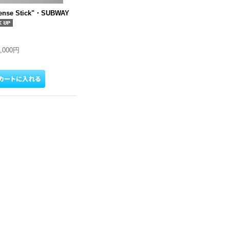
ense Stick"・SUBWAY
2,000円