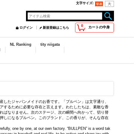
文字サイズ
:
0
カートの中身
ログイン
新規登録はこちら
NL Ranking
tity niigata
N
産したジャパンメイドのお香です。「ブルペン」は文字通り、
アするために必要な存在と言えます。わたしたちは、素敵な香
ればなりません。次のステージ、次の瞬間へ向かって、切り替
押しになるブルペン。このブランド、この香りが、そんな存在
fully, one by one, at our own factory. “BULLPEN” is a word tak
ssary in baseball and real life, to be active and share joy with