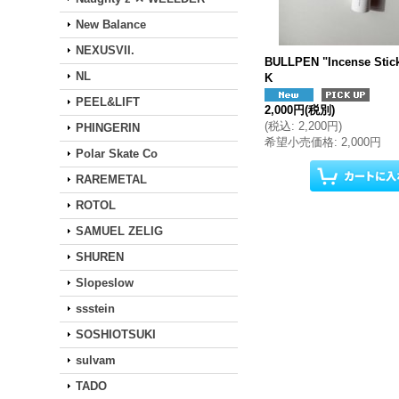
New Balance
NEXUSVII.
BULLPEN "Incense St
NL
K
PEEL&LIFT
2,000円
(税別)
(
税込
:
2,200円
)
PHINGERIN
希望小売価格
:
2,000円
Polar Skate Co
RAREMETAL
ROTOL
SAMUEL ZELIG
SHUREN
Slopeslow
ssstein
SOSHIOTSUKI
sulvam
TADO