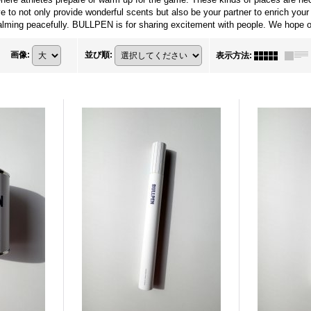
 to not only provide wonderful scents but also be your partner to enrich your
ming peacefully. BULLPEN is for sharing excitement with people. We hope our
画像
:
並び順
:
表示方法
: