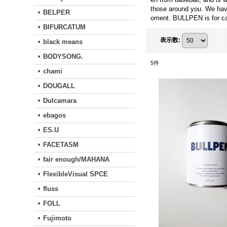
those around you. We have
BELPER
oment. BULLPEN is for cal
BIFURCATUM
表示数
:
black means
BODYSONG.
5
件
chami
DOUGALL
Dulcamara
ebagos
ES.U
FACETASM
fair enough/MAHANA
FlexibleVisual SPCE
fluss
FOLL
Fujimoto