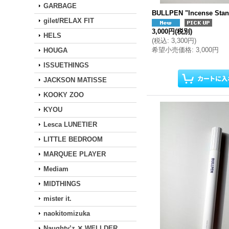
GARBAGE
BULLPEN "Incense Stan
gilet/RELAX FIT
3,000円
(税別)
HELS
(
税込
:
3,300円
)
希望小売価格
:
3,000円
HOUGA
ISSUETHINGS
JACKSON MATISSE
KOOKY ZOO
KYOU
Lesca LUNETIER
LITTLE BEDROOM
MARQUEE PLAYER
Mediam
MIDTHINGS
mister it.
naokitomizuka
Naughty’z ✕ WELLDER