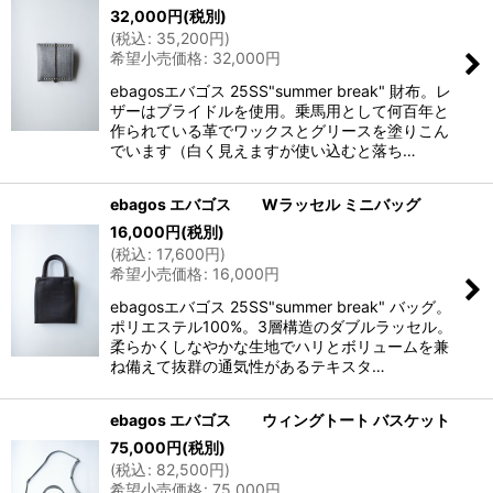
32,000
円
(税別)
(
税込
:
35,200
円
)
希望小売価格
:
32,000
円
ebagosエバゴス 25SS"summer break" 財布。レ
ザーはブライドルを使用。乗馬用として何百年と
作られている革でワックスとグリースを塗りこん
でいます（白く見えますが使い込むと落ち…
ebagos エバゴス Wラッセル ミニバッグ
16,000
円
(税別)
(
税込
:
17,600
円
)
希望小売価格
:
16,000
円
ebagosエバゴス 25SS"summer break" バッグ。
ポリエステル100%。3層構造のダブルラッセル。
柔らかくしなやかな生地でハリとボリュームを兼
ね備えて抜群の通気性があるテキスタ…
ebagos エバゴス ウィングトート バスケット
75,000
円
(税別)
(
税込
:
82,500
円
)
希望小売価格
:
75,000
円