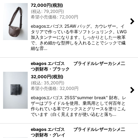
72,000
円
(税別)
(
税込
:
79,200
円
)
希望小売価格
:
72,000
円
ebagosエバゴス 25AW バッグ。カウレザー。イ
タリアで作っている牛革ソフトシュリンク。LWG
加入タンナーになります。しっかりとした一枚革
で、きめ細かな型押しを入れることでシックで繊
細な雰…
ebagos エバゴス ブライドルレザーカシメ二
つ折財布・ブラック
32,000
円
(税別)
(
税込
:
35,200
円
)
希望小売価格
:
32,000
円
ebagosエバゴス 25SS"summer break" 財布。レ
ザーはブライドルを使用。乗馬用として何百年と
作られている革でワックスとグリースを塗りこん
でいます（白く見えますが使い込むと落ち…
ebagos エバゴス ブライドルレザーカシメ二
つ折財布・グレイ