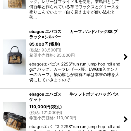
ッグ。レザーはブライドルを使用。乗馬用として
何百年と作られている革でワックスとグリースを
塗りこんでいます（白く見えますが使い込むと
落…
ebagos エバゴス カーフ ハンドバッグSS ブ
ラック×シルバー
85,000
円
(税別)
(
税込
:
93,500
円
)
希望小売価格
:
85,000
円
ebagosエバゴス 22SS"run run jump hop roll and
go" バッグ。カーフレザー×籐。LWG加入タンナ
ーのカーフ。染め鞣しが特有の革は本来の味を大
切にしていきますので…
ebagos エバゴス 牛ソフトボディバッグバス
ケット
110,000
円
(税別)
(
税込
:
121,000
円
)
希望小売価格
:
110,000
円
ebagosエバゴス 22SS"run run jump hop roll and