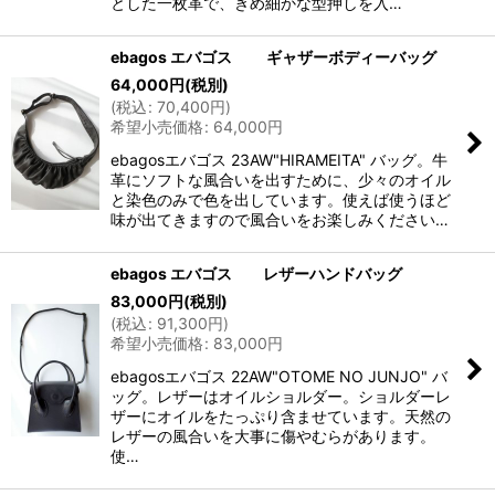
とした一枚革で、きめ細かな型押しを入…
ebagos エバゴス ギャザーボディーバッグ
64,000
円
(税別)
(
税込
:
70,400
円
)
希望小売価格
:
64,000
円
ebagosエバゴス 23AW"HIRAMEITA" バッグ。牛
革にソフトな風合いを出すために、少々のオイル
と染色のみで色を出しています。使えば使うほど
味が出てきますので風合いをお楽しみください…
ebagos エバゴス レザーハンドバッグ
83,000
円
(税別)
(
税込
:
91,300
円
)
希望小売価格
:
83,000
円
ebagosエバゴス 22AW"OTOME NO JUNJO" バ
ッグ。レザーはオイルショルダー。ショルダーレ
ザーにオイルをたっぷり含ませています。天然の
レザーの風合いを大事に傷やむらがあります。
使…