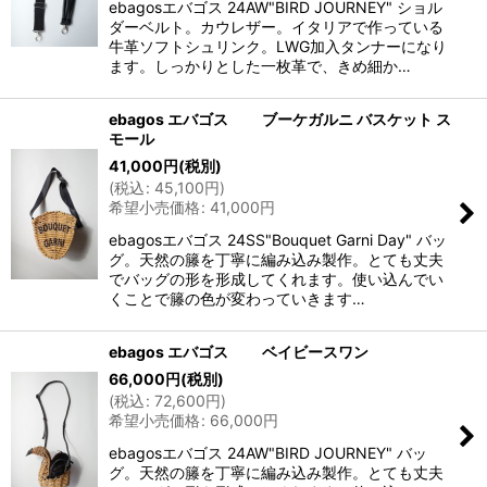
ebagosエバゴス 24AW"BIRD JOURNEY" ショル
ダーベルト。カウレザー。イタリアで作っている
牛革ソフトシュリンク。LWG加入タンナーになり
ます。しっかりとした一枚革で、きめ細か…
ebagos エバゴス ブーケガルニ バスケット ス
モール
41,000
円
(税別)
(
税込
:
45,100
円
)
希望小売価格
:
41,000
円
ebagosエバゴス 24SS"Bouquet Garni Day" バッ
グ。天然の籐を丁寧に編み込み製作。とても丈夫
でバッグの形を形成してくれます。使い込んでい
くことで籐の色が変わっていきます…
ebagos エバゴス ベイビースワン
66,000
円
(税別)
(
税込
:
72,600
円
)
希望小売価格
:
66,000
円
ebagosエバゴス 24AW"BIRD JOURNEY" バッ
グ。天然の籐を丁寧に編み込み製作。とても丈夫