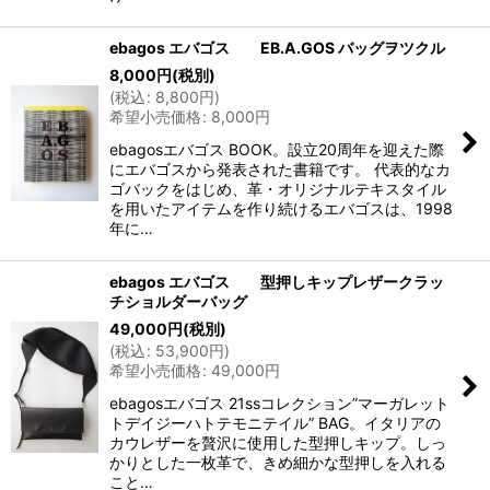
ebagos エバゴス EB.A.GOS バッグヲツクル
8,000
円
(税別)
(
税込
:
8,800
円
)
希望小売価格
:
8,000
円
ebagosエバゴス BOOK。設立20周年を迎えた際
にエバゴスから発表された書籍です。 代表的なカ
ゴバックをはじめ、革・オリジナルテキスタイル
を用いたアイテムを作り続けるエバゴスは、1998
年に…
ebagos エバゴス 型押しキップレザークラッ
チショルダーバッグ
49,000
円
(税別)
(
税込
:
53,900
円
)
希望小売価格
:
49,000
円
ebagosエバゴス 21ssコレクション”マーガレット
トデイジーハトテモニテイル” BAG。イタリアの
カウレザーを贅沢に使用した型押しキップ。しっ
かりとした一枚革で、きめ細かな型押しを入れる
こと…