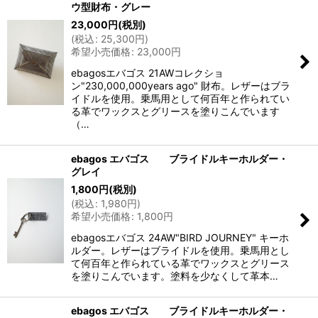
ウ型財布・グレー
23,000
円
(税別)
(
税込
:
25,300
円
)
希望小売価格
:
23,000
円
ebagosエバゴス 21AWコレクショ
ン"230,000,000years ago" 財布。レザーはブラ
イドルを使用。乗馬用として何百年と作られてい
る革でワックスとグリースを塗りこんでいます
（…
ebagos エバゴス ブライドルキーホルダー・
グレイ
1,800
円
(税別)
(
税込
:
1,980
円
)
希望小売価格
:
1,800
円
ebagosエバゴス 24AW"BIRD JOURNEY" キーホ
ルダー。レザーはブライドルを使用。乗馬用とし
て何百年と作られている革でワックスとグリース
を塗りこんでいます。塗料を少なくして革本…
ebagos エバゴス ブライドルキーホルダー・