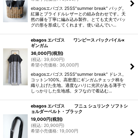
ebagosエバゴス 25SS"summer break" バッグ。
紅籐とブライドルレザーとの組み合わせです。天
然の籐を丁寧に編み込み製作。とても丈夫でバッ
グの形を形成してくれます。使い込んでい…
ebagos エバゴス ワンピース バックパイル×
ギンガム
36,000
円
(税別)
(
税込
:
39,600
円
)
希望小売価格
:
36,000
円
ebagosエバゴス 25SS"summer break" ドレス。
コットン100%。高密度にギンガムチェック柄を
織り上げた生地。適度なハリに光沢がある薄手で
しっかりした生地感。タフなので着込む…
ebagos エバゴス フニュ シュリンク ソフトシ
ョルダーベルト・ブラック
19,000
円
(税別)
(
税込
:
20,900
円
)
希望小売価格
:
19,000
円