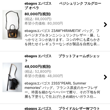
ebagos エバゴス ベジシュリンク フルグロー
ブ オペラ
80,000
円
(税別)
(
税込
:
88,000
円
)
希望小売価格
:
80,000
円
ebagosエバゴス 23AW"HIRAMEITA" バッグ。フ
ルベジタブルタンニンシュリンクレザー・籐。し
っかりとコシがあります。コシの中にも柔らかさ
を持たせイレギュラーなシボが製品を自然な表…
ebagos エバゴス プラットフォームポシェッ
ト
48,000
円
(税別)
(
税込
:
52,800
円
)
希望小売価格
:
48,000
円
ebagosエバゴス 23SS"PEARL Summer
memories" バッグ。フランス原皮のカーフレザ
ー。吟面を細かなペーパーで擦り、その下地を何
層も下塗りして仕上げたきめ細かいガラス仕…
ebagos エバゴス ブライドルレザーWフウト