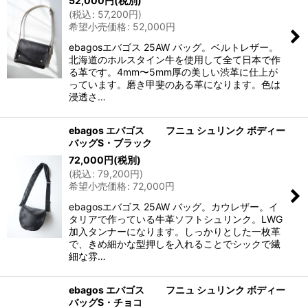
52,000
円
(税別)
(
税込
:
57,200
円
)
希望小売価格
:
52,000
円
ebagosエバゴス 25AW バッグ。ベルトレザー。
北海道のホルスタイン牛を使用して全て日本で作
る革です。4mm〜5mm厚の美しい渋革に仕上が
っています。磨き甲斐のある革になります。色は
浸透さ…
ebagos エバゴス フニュ シュリンク ボディー
バッグS・ブラック
72,000
円
(税別)
(
税込
:
79,200
円
)
希望小売価格
:
72,000
円
ebagosエバゴス 25AW バッグ。カウレザー。イ
タリアで作っている牛革ソフトシュリンク。LWG
加入タンナーになります。しっかりとした一枚革
で、きめ細かな型押しを入れることでシックで繊
細な雰…
ebagos エバゴス フニュ シュリンク ボディー
バッグS・チョコ