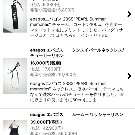
(
税込
:
6,380
円
)
希望小売価格
:
5,800
円
ebagosエバゴス 23SS"PEARL Summer
memories" チャーム。コットン100%。今期テー
マをコットン地にプリントしました。バッグコサ
ージュとしてはもちろん、インテリアの…
ebagos エバゴス タンスイパールネックレス/
チョーカーリボン
16,000
円
(税別)
(
税込
:
17,600
円
)
希望小売価格
:
16,000
円
ebagosエバゴス 23SS"PEARL Summer
memories" ネックレス。淡水パール。テーマにち
なんで淡水パールのチョーカーを作りました。 首
に収まりの良いように30cmにしま…
ebagos エバゴス ムームー ワッシャーリネン
39,000
円
(税別)
(
税込
:
42,900
円
)
希望小売価格
:
39,000
円