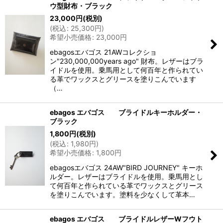
ウ型財布・ブラック
23,000
円
(税別)
(
税込
:
25,300
円
)
希望小売価格
:
23,000
円
ebagosエバゴス 21AWコレクショ
ン"230,000,000years ago" 財布。レザーはブラ
イドルを使用。乗馬用として何百年と作られてい
る革でワックスとグリースを塗りこんでいます
（…
ebagos エバゴス ブライドルキーホルダー・
ブラック
1,800
円
(税別)
(
税込
:
1,980
円
)
希望小売価格
:
1,800
円
ebagosエバゴス 24AW"BIRD JOURNEY" キーホ
ルダー。レザーはブライドルを使用。乗馬用とし
て何百年と作られている革でワックスとグリース
を塗りこんでいます。塗料を少なくして革本…
ebagos エバゴス ブライドルレザーWフウト