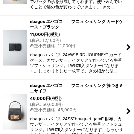
でバッグの形を形成してくれます。使い込んでい
くことで籐の色が変わっていきます。 きめ…
ebagos エバゴス フニュ シュリンク カードケ
ース・ブラック
11,000
円
(税別)
(
税込
:
12,100
円
)
希望小売価格
:
11,000
円
ebagosエバゴス 24AW"BIRD JOURNEY" カード
ケース。カウレザー。イタリアで作っている牛革
ソフトシュリンク。LWG加入タンナーになりま
す。しっかりとした一枚革で、きめ細かな型…
ebagos エバゴス フニュ シュリンク 籐つきミ
ニサイフ
46,000
円
(税別)
(
税込
:
50,600
円
)
希望小売価格
:
46,000
円
ebagosエバゴス 24SS"bouquet gami" 財布。カ
ウレザー。イタリアで作っている牛革ソフトシュ
リンク。LWG加入タンナーになります。しっかり