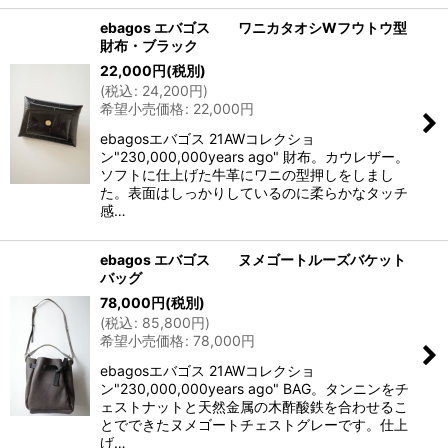
ebagos エバゴス ワニカタオシWフウトウ型
財布・ブラック
22,000
円
(税別)
(
税込
:
24,200
円
)
希望小売価格
:
22,000
円
ebagosエバゴス 21AWコレクショ
ン"230,000,000years ago" 財布。カウレザー。
ソフトに仕上げた牛革にワニの型押しをしまし
た。表面はしっかりしているのに柔らかなタッチ
感…
ebagos エバゴス ヌメゴートルーズバケット
バッグ
78,000
円
(税別)
(
税込
:
85,800
円
)
希望小売価格
:
78,000
円
ebagosエバゴス 21AWコレクショ
ン"230,000,000years ago" BAG。タンニンをチ
ェストナットと天然金属の木酢酸鉄を合わせるこ
とでできたヌメゴートチェストグレーです。仕上
げ…