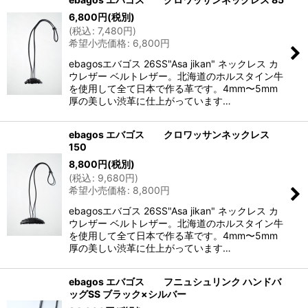
6,800
円
(税別)
(
税込
:
7,480
円
)
希望小売価格
:
6,800
円
ebagosエバゴス 26SS"Asa jikan" ネックレス カ
ウレザー ベルトレザー。北海道のホルスタイン牛
を使用して全て日本で作る革です。4mm〜5mm
厚の美しい渋革に仕上がっています…
ebagos エバゴス クロワッサンネックレス
150
8,800
円
(税別)
(
税込
:
9,680
円
)
希望小売価格
:
8,800
円
ebagosエバゴス 26SS"Asa jikan" ネックレス カ
ウレザー ベルトレザー。北海道のホルスタイン牛
を使用して全て日本で作る革です。4mm〜5mm
厚の美しい渋革に仕上がっています…
ebagos エバゴス フニュシュリンク ハンドバ
ッグSS ブラック×シルバー