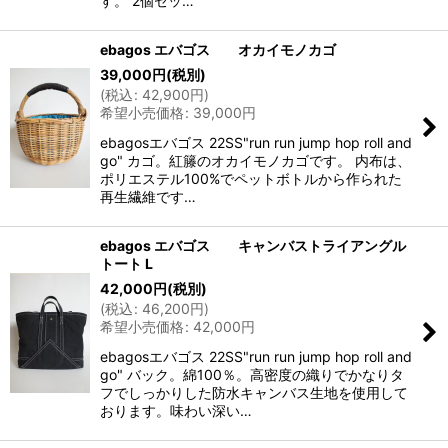
す。 2個セッ…
ebagos エバゴス オカイモノカゴ
39,000
円
(税別)
(
税込
:
42,900
円
)
希望小売価格
:
39,000
円
ebagosエバゴス 22SS"run run jump hop roll and
go" カゴ。紅籐のオカイモノカゴです。 内布は、
ポリエステル100%でペットボトルから作られた
再生繊維です…
ebagos エバゴス キャンバストライアングル
トート L
42,000
円
(税別)
(
税込
:
46,200
円
)
希望小売価格
:
42,000
円
ebagosエバゴス 22SS"run run jump hop roll and
go" バック。綿100％。高密度の織りでかなりタ
フでしっかりした防水キャンバス生地を使用して
おります。味わい深い…