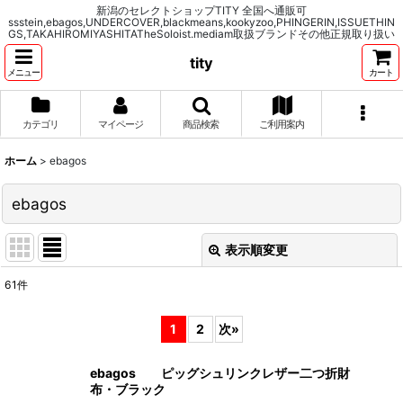
新潟のセレクトショップTITY 全国へ通販可
ssstein,ebagos,UNDERCOVER,blackmeans,kookyzoo,PHINGERIN,ISSUETHIN
GS,TAKAHIROMIYASHITATheSoloist.mediam取扱ブランドその他正規取り扱い
tity
メニュー
カート
カテゴリ
マイページ
商品検索
ご利用案内
ホーム
>
ebagos
ebagos
表示順変更
閉じる
61
件
表示数
:
1
2
次
»
並び順
:
ebagos ピッグシュリンクレザー二つ折財
布・ブラック
絞り込む