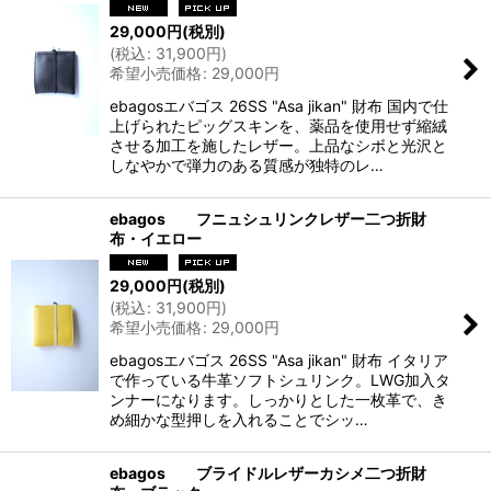
29,000
円
(税別)
(
税込
:
31,900
円
)
希望小売価格
:
29,000
円
ebagosエバゴス 26SS "Asa jikan" 財布 国内で仕
上げられたピッグスキンを、薬品を使用せず縮絨
させる加工を施したレザー。上品なシボと光沢と
しなやかで弾力のある質感が独特のレ…
ebagos フニュシュリンクレザー二つ折財
布・イエロー
29,000
円
(税別)
(
税込
:
31,900
円
)
希望小売価格
:
29,000
円
ebagosエバゴス 26SS "Asa jikan" 財布 イタリア
で作っている牛革ソフトシュリンク。LWG加入タ
ンナーになります。しっかりとした一枚革で、き
め細かな型押しを入れることでシッ…
ebagos ブライドルレザーカシメ二つ折財