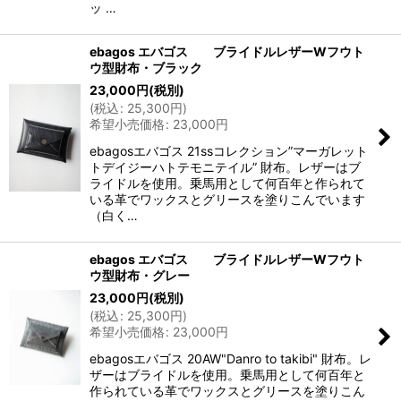
ッ …
ebagos エバゴス ブライドルレザーWフウト
ウ型財布・ブラック
23,000
円
(税別)
(
税込
:
25,300
円
)
希望小売価格
:
23,000
円
ebagosエバゴス 21ssコレクション”マーガレット
トデイジーハトテモニテイル” 財布。レザーはブ
ライドルを使用。乗馬用として何百年と作られて
いる革でワックスとグリースを塗りこんでいます
（白く…
ebagos エバゴス ブライドルレザーWフウト
ウ型財布・グレー
23,000
円
(税別)
(
税込
:
25,300
円
)
希望小売価格
:
23,000
円
ebagosエバゴス 20AW"Danro to takibi" 財布。レ
ザーはブライドルを使用。乗馬用として何百年と
作られている革でワックスとグリースを塗りこん