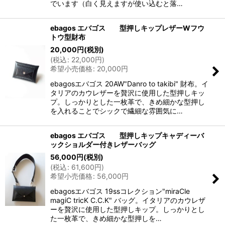
でいます（白く見えますが使い込むと落…
ebagos エバゴス 型押しキップレザーWフウ
トウ型財布
20,000
円
(税別)
(
税込
:
22,000
円
)
希望小売価格
:
20,000
円
ebagosエバゴス 20AW"Danro to takibi" 財布。イ
タリアのカウレザーを贅沢に使用した型押しキッ
プ。しっかりとした一枚革で、きめ細かな型押し
を入れることでシックで繊細な雰囲気に…
ebagos エバゴス 型押しキップキャディーバ
ックショルダー付きレザーバッグ
56,000
円
(税別)
(
税込
:
61,600
円
)
希望小売価格
:
56,000
円
ebagosエバゴス 19ssコレクション"miraCle
magiC tricK C.C.K" バッグ。イタリアのカウレザ
ーを贅沢に使用した型押しキップ。しっかりとし
た一枚革で、きめ細かな型押しを…