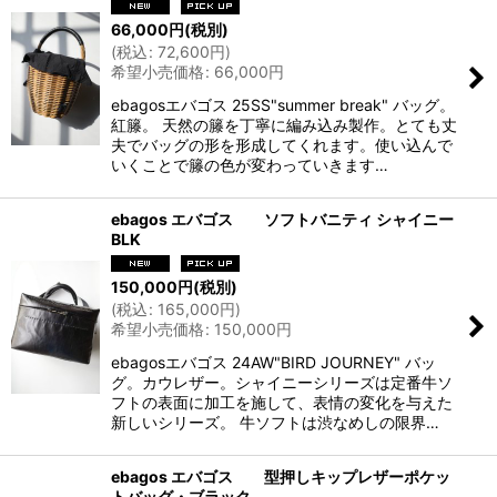
66,000
円
(税別)
(
税込
:
72,600
円
)
希望小売価格
:
66,000
円
ebagosエバゴス 25SS"summer break" バッグ。
紅籐。 天然の籐を丁寧に編み込み製作。とても丈
夫でバッグの形を形成してくれます。使い込んで
いくことで籐の色が変わっていきます…
ebagos エバゴス ソフトバニティ シャイニー
BLK
150,000
円
(税別)
(
税込
:
165,000
円
)
希望小売価格
:
150,000
円
ebagosエバゴス 24AW"BIRD JOURNEY" バッ
グ。カウレザー。シャイニーシリーズは定番牛ソ
フトの表面に加工を施して、表情の変化を与えた
新しいシリーズ。 牛ソフトは渋なめしの限界…
ebagos エバゴス 型押しキップレザーポケッ
トバッグ・ブラック