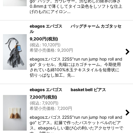
go" バッグ。カウレザー。渋なめしの限界の厚さ
0.8mmまで薄くしてタイコ染色をしソフトな仕上
げのものにアイロン…
ebagos エバゴス バッグチャーム カゴタッセ
ル
9,200
円
(税別)
(
税込
:
10,120
円
)
希望小売価格
:
9,200
円
ebagosエバゴス 22SS"run run jump hop roll and
go" タッセル。先端にはカゴチャーム。今期使用
されている綿100%水玉テキスタイルを短冊状に
切りっぱなし加工。先…
ebagos エバゴス basket bell ピアス
7,200
円
(税別)
(
税込
:
7,920
円
)
希望小売価格
:
7,200
円
ebagosエバゴス 22SS"run run jump hop roll and
go" ピアス。紅籐で作ったバスケットベルのピア
ス。ebagosらしい遊び心の利いたアクセサリーで