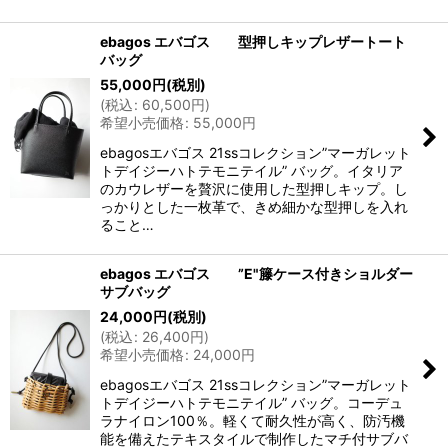
ebagos エバゴス 型押しキップレザートート
バッグ
55,000
円
(税別)
(
税込
:
60,500
円
)
希望小売価格
:
55,000
円
ebagosエバゴス 21ssコレクション”マーガレット
トデイジーハトテモニテイル” バッグ。イタリア
のカウレザーを贅沢に使用した型押しキップ。し
っかりとした一枚革で、きめ細かな型押しを入れ
ること…
ebagos エバゴス ”E"籐ケース付きショルダー
サブバッグ
24,000
円
(税別)
(
税込
:
26,400
円
)
希望小売価格
:
24,000
円
ebagosエバゴス 21ssコレクション”マーガレット
トデイジーハトテモニテイル” バッグ。コーデュ
ラナイロン100％。軽くて耐久性が高く、防汚機
能を備えたテキスタイルで制作したマチ付サブバ