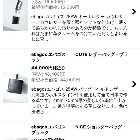
(
税込
:
16,500
円
)
希望小売価格
:
15,000
円
ebagosエバゴス 25AW キーホルダー カウレザ
ー。カウレザーを薄く鞣たソフトな仕上げ、薄く
て柔らかいのに張りがあるのが特徴です。お手入
れはたまに革クリームをつけていただくとよい感
じに育…
ebagos エバゴス CUTE レザーバッグ・ブラ
ック
44,000
円
(税別)
(
税込
:
48,400
円
)
希望小売価格
:
44,000
円
ebagosエバゴス 25AW バッグ。ベルトレザー。
北海道のホルスタイン牛を使用して全て日本で作
る革です。4mm〜5mm厚の美しい渋革に仕上が
っています。磨き甲斐のある革になります。色は
浸透さ…
ebagos エバゴス NICE ショルダーバッグ・
ブラック