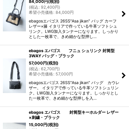
84,000
円
(税別)
(
税込
:
92,400
円
)
希望小売価格
:
84,000
円
ebagosエバゴス 26SS"Asa jikan" バッグ カーフ
レザー×籐 イタリアで作っている牛革ソフトシュ
リンク。LWG加入タンナーになります。しっかり
とした一枚革で、きめ細かな型押し…
ebagos エバゴス フニュ シュリンク 封筒型
3WAY バッグ・ブラック
57,000
円
(税別)
(
税込
:
62,700
円
)
希望小売価格
:
57,000
円
ebagosエバゴス 26SS"Asa jikan" バッグ カウレ
ザー。 イタリアで作っている牛革ソフトシュリン
ク。LWG加入タンナーになります。しっかりとし
た一枚革で、きめ細かな型押しを入…
ebagos エバゴス 封筒型キーホルダー レザー
×刺繍・ブラック
15,000
円
(税別)