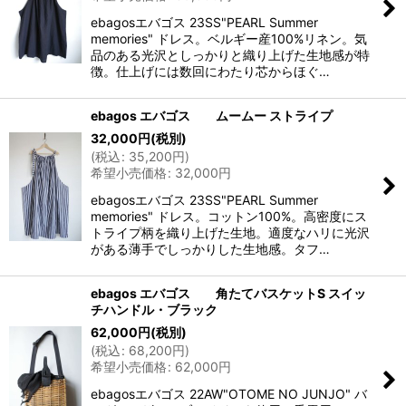
ebagosエバゴス 23SS"PEARL Summer
memories" ドレス。ベルギー産100%リネン。気
品のある光沢としっかりと織り上げた生地感が特
徴。仕上げには数回にわたり芯からほぐ…
ebagos エバゴス ムームー ストライプ
32,000
円
(税別)
(
税込
:
35,200
円
)
希望小売価格
:
32,000
円
ebagosエバゴス 23SS"PEARL Summer
memories" ドレス。コットン100%。高密度にス
トライプ柄を織り上げた生地。適度なハリに光沢
がある薄手でしっかりした生地感。タフ…
ebagos エバゴス 角たてバスケットS スイッ
チハンドル・ブラック
62,000
円
(税別)
(
税込
:
68,200
円
)
希望小売価格
:
62,000
円
ebagosエバゴス 22AW"OTOME NO JUNJO" バ