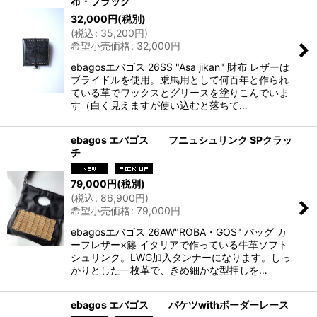
布・ブラック
32,000
円
(税別)
(
税込
:
35,200
円
)
希望小売価格
:
32,000
円
ebagosエバゴス 26SS "Asa jikan" 財布 レザーは
ブライドルを使用。乗馬用として何百年と作られ
ている革でワックスとグリースを塗りこんでいま
す（白く見えますが使い込むと落ちて…
ebagos エバゴス フニュシュリンク SPクラッ
チ
79,000
円
(税別)
(
税込
:
86,900
円
)
希望小売価格
:
79,000
円
ebagosエバゴス 26AW"ROBA・GOS" バッグ カ
ーフレザー×籐 イタリアで作っている牛革ソフト
シュリンク。LWG加入タンナーになります。しっ
かりとした一枚革で、きめ細かな型押しを…
ebagos エバゴス バケツwithボーダーレース