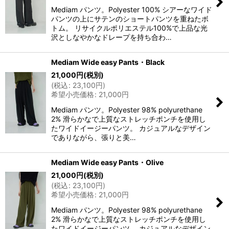
Mediam パンツ。Polyester 100% シアーなワイド
パンツの上にサテンのショートパンツを重ねたボ
トム。 リサイクルポリエステル100%で上品な光
沢としなやかなドレープを持ち合わ…
Mediam Wide easy Pants・Black
21,000
円
(税別)
(
税込
:
23,100
円
)
希望小売価格
:
21,000
円
Mediam パンツ。Polyester 98% polyurethane
2% 滑らかなで上質なストレッチポンチを使用し
たワイドイージーパンツ。 カジュアルなデザイン
でありながら、張りと美…
Mediam Wide easy Pants・Olive
21,000
円
(税別)
(
税込
:
23,100
円
)
希望小売価格
:
21,000
円
Mediam パンツ。Polyester 98% polyurethane
2% 滑らかなで上質なストレッチポンチを使用し
たワイドイージーパンツ。 カジュアルなデザイン