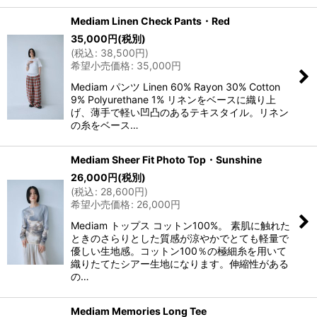
Mediam Linen Check Pants・Red
35,000
円
(税別)
(
税込
:
38,500
円
)
希望小売価格
:
35,000
円
Mediam パンツ Linen 60% Rayon 30% Cotton
9% Polyurethane 1% リネンをベースに織り上
げ、薄手で軽い凹凸のあるテキスタイル。リネン
の糸をベース…
Mediam Sheer Fit Photo Top・Sunshine
26,000
円
(税別)
(
税込
:
28,600
円
)
希望小売価格
:
26,000
円
Mediam トップス コットン100%。 素肌に触れた
ときのさらりとした質感が涼やかでとても軽量で
優しい生地感。コットン100％の極細糸を用いて
織りたてたシアー生地になります。伸縮性がある
の…
Mediam Memories Long Tee