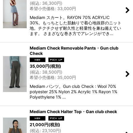
(
税込
:
36,300
円
)
希望小売価格
:
33,000
円
Mediam スカート。RAYON 70% ACRYLIC
30%。もっちとした肌触りで着心地抜群のニット
地。チクチクせず耐久性と軽量性を兼ね備えてい
ます。 さまざなな巻き方でアレンジができ…
Mediam Check Removable Pants・Gun club
Check
35,000
円
(税別)
(
税込
:
38,500
円
)
希望小売価格
:
35,000
円
Mediam パンツ。Gun club Check : Wool 70%
polyester 25% Nylon 2% Acrylic 1% Rayon 1%
Polyethylene 1% …
Mediam Check Halter Top・Gan club check
21,000
円
(税別)
(
税込
:
23,100
円
)