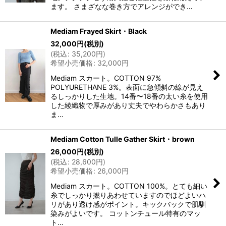
ます。 さまざなな巻き方でアレンジができ…
Mediam Frayed Skirt・Black
32,000
円
(税別)
(
税込
:
35,200
円
)
希望小売価格
:
32,000
円
Mediam スカート。COTTON 97%
POLYURETHANE 3%。表面に急傾斜の線が見え
るしっかりした生地。14番〜18番の太い糸を使用
した綾織物で厚みがあり丈夫でやわらかさもあり
ま…
Mediam Cotton Tulle Gather Skirt・brown
26,000
円
(税別)
(
税込
:
28,600
円
)
希望小売価格
:
26,000
円
Mediam スカート。COTTON 100%。とても細い
糸でしっかり撚りあわせていますのでほどよいハ
リがあり透け感がポイント。キックバックで肌馴
染みがよいです。 コットンチュール特有のマッ
ト…