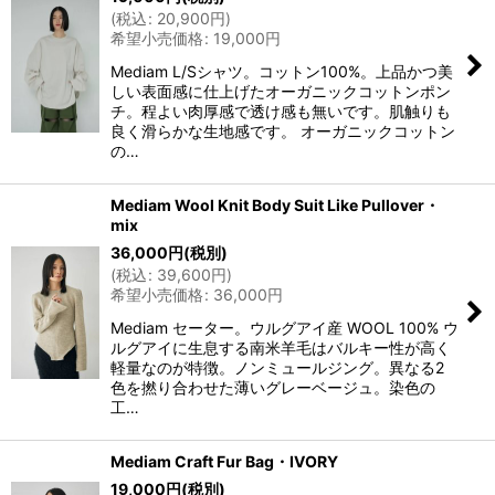
(
税込
:
20,900
円
)
希望小売価格
:
19,000
円
Mediam L/Sシャツ。コットン100%。上品かつ美
しい表面感に仕上げたオーガニックコットンポン
チ。程よい肉厚感で透け感も無いです。肌触りも
良く滑らかな生地感です。 オーガニックコットン
の…
Mediam Wool Knit Body Suit Like Pullover・
mix
36,000
円
(税別)
(
税込
:
39,600
円
)
希望小売価格
:
36,000
円
Mediam セーター。ウルグアイ産 WOOL 100% ウ
ルグアイに生息する南米羊毛はバルキー性が高く
軽量なのが特徴。ノンミュールジング。異なる2
色を撚り合わせた薄いグレーベージュ。染色の
工…
Mediam Craft Fur Bag・IVORY
19,000
円
(税別)