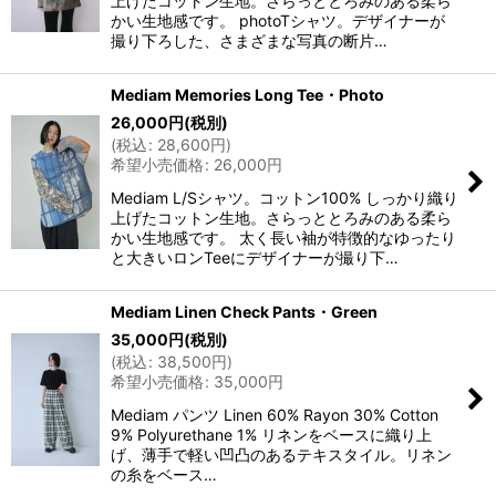
上げたコットン生地。さらっととろみのある柔ら
かい生地感です。 photoTシャツ。デザイナーが
撮り下ろした、さまざまな写真の断片…
Mediam Memories Long Tee・Photo
26,000
円
(税別)
(
税込
:
28,600
円
)
希望小売価格
:
26,000
円
Mediam L/Sシャツ。コットン100% しっかり織り
上げたコットン生地。さらっととろみのある柔ら
かい生地感です。 太く長い袖が特徴的なゆったり
と大きいロンTeeにデザイナーが撮り下…
Mediam Linen Check Pants・Green
35,000
円
(税別)
(
税込
:
38,500
円
)
希望小売価格
:
35,000
円
Mediam パンツ Linen 60% Rayon 30% Cotton
9% Polyurethane 1% リネンをベースに織り上
げ、薄手で軽い凹凸のあるテキスタイル。リネン
の糸をベース…