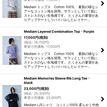
Mediam トップス Cotton 100%。 素肌の様なシ
アーなコットン地を採用。サラッとしていて肌に
ストレスのない生地感です。 たくさんの要望があ
りアップデートしリバイバルしたレイヤー…
Mediam Layered Combination Top・Purple
17,000
円
(税別)
(
税込
:
18,700
円
)
希望小売価格
:
17,000
円
Mediam トップス Cotton 100% 素肌の様なシ
アーなコットン地を採用。サラッとしていて肌に
ストレスのない生地感です。 たくさんの要望があ
りアップデートしリバイバルしたレイヤー…
Mediam Memories Sleeve Rib Long Tee・
black
23,000
円
(税別)
(
税込
:
25,300
円
)
希望小売価格
:
23,000
円
Mediam L/Sシャツ コットン100% 柔らかく中肉