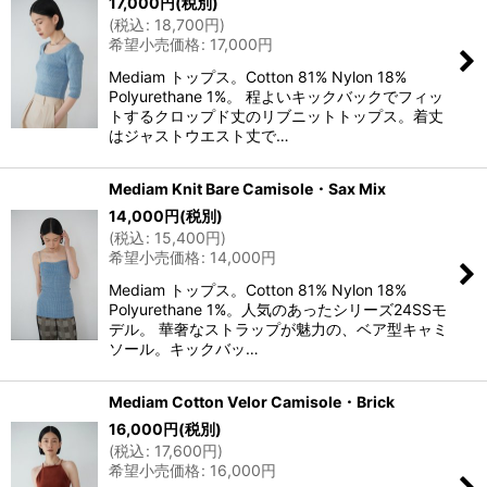
17,000
円
(税別)
(
税込
:
18,700
円
)
希望小売価格
:
17,000
円
Mediam トップス。Cotton 81% Nylon 18%
Polyurethane 1%。 程よいキックバックでフィッ
トするクロップド丈のリブニットトップス。着丈
はジャストウエスト丈で…
Mediam Knit Bare Camisole・Sax Mix
14,000
円
(税別)
(
税込
:
15,400
円
)
希望小売価格
:
14,000
円
Mediam トップス。Cotton 81% Nylon 18%
Polyurethane 1%。人気のあったシリーズ24SSモ
デル。 華奢なストラップが魅力の、ベア型キャミ
ソール。キックバッ…
Mediam Cotton Velor Camisole・Brick
16,000
円
(税別)
(
税込
:
17,600
円
)
希望小売価格
:
16,000
円