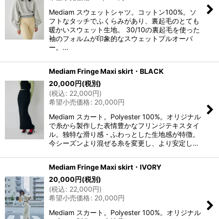
Mediam スウェットシャツ。コットン100%。ソ
フトなタッチでふくらみがあり、裏起毛のとても
暖かいスウェット生地。 30/10の裏起毛を使った
袖のフォルムが印象的なスウェットプルオーバ
ー。…
Mediam Fringe Maxi skirt・BLACK
20,000
円
(税別)
(
税込
:
22,000
円
)
希望小売価格
:
20,000
円
Mediam スカート。Polyester 100%。オリジナル
で糸から製作した表情豊かなフリンジテキスタイ
ル。独特な滑り感・ふわっとした生地感が特徴。
今シーズンより混ぜる糸を変更し、より安定し…
Mediam Fringe Maxi skirt・IVORY
20,000
円
(税別)
(
税込
:
22,000
円
)
希望小売価格
:
20,000
円
Mediam スカート。Polyester 100%。オリジナル