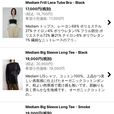
Mediam Frill Lace Tube Bra・Black
17,000
円
(税別)
(
税込
:
18,700
円
)
希望小売価格
:
17,000
円
Mediam トップス。レーヨン68% ポリエステル
27% ナイロン4% ポリウレタン1% フリル部分:ポ
リエステル72% 麻21% ナイロン6% ポリウレタン
1% 繊細なニットレースのフリ…
Mediam Big Sleeve Long Tee・Black
19,000
円
(税別)
(
税込
:
20,900
円
)
希望小売価格
:
19,000
円
Mediam L/Sシャツ。コットン100%。上品かつ美
しい表面感に仕上げたオーガニックコットンポン
チ。程よい肉厚感で透け感も無いです。肌触りも
良く滑らかな生地感です。 オーガニックコットン
の…
Mediam Big Sleeve Long Tee・Smoke
19,000
円
(税別)