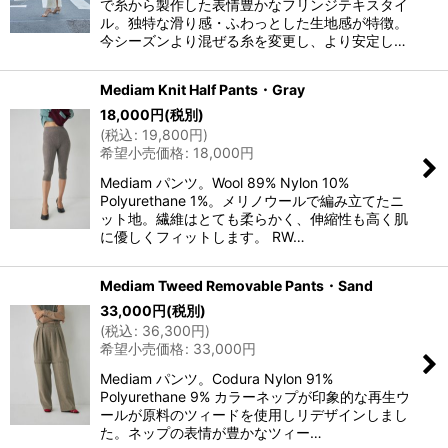
で糸から製作した表情豊かなフリンジテキスタイ
ル。独特な滑り感・ふわっとした生地感が特徴。
今シーズンより混ぜる糸を変更し、より安定し…
Mediam Knit Half Pants・Gray
18,000
円
(税別)
(
税込
:
19,800
円
)
希望小売価格
:
18,000
円
Mediam パンツ。Wool 89% Nylon 10%
Polyurethane 1%。メリノウールで編み立てたニ
ット地。繊維はとても柔らかく、伸縮性も高く肌
に優しくフィットします。 RW…
Mediam Tweed Removable Pants・Sand
33,000
円
(税別)
(
税込
:
36,300
円
)
希望小売価格
:
33,000
円
Mediam パンツ。Codura Nylon 91%
Polyurethane 9% カラーネップが印象的な再生ウ
ールが原料のツィードを使用しリデザインしまし
た。ネップの表情が豊かなツィー…