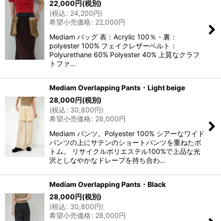
22,000
円
(税別)
(
税込
:
24,200
円
)
希望小売価格
:
22,000
円
Mediam バッグ 表：Acrylic 100％・裏：
polyester 100% フェイクレザーベルト：
Polyurethane 60% Polyester 40% 上質なクラフ
トファ…
Mediam Overlapping Pants・Light beige
28,000
円
(税別)
(
税込
:
30,800
円
)
希望小売価格
:
28,000
円
Mediam パンツ。Polyester 100% シアーなワイド
パンツの上にサテンのショートパンツを重ねたボ
トム。 リサイクルポリエステル100%で上品な光
沢としなやかなドレープを持ち合わ…
Mediam Overlapping Pants・Black
28,000
円
(税別)
(
税込
:
30,800
円
)
希望小売価格
:
28,000
円