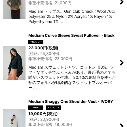
希望小売価格
:
21,000
円
Mediam トップス。Gun club Check : Wool 70%
polyester 25% Nylon 2% Acrylic 1% Rayon 1%
Polyethylene 1% …
Mediam Curve Sleeve Sweat Pullover・Black
23,000
円
(税別)
(
税込
:
25,300
円
)
希望小売価格
:
23,000
円
Mediam スウェットシャツ。コットン100%。ソ
フトなタッチでふくらみがあり、裏起毛のとても
暖かいスウェット生地。 30/10の裏起毛を使った
袖のフォルムが印象的なスウェットプルオーバ
ー。…
Mediam Shaggy One Shoulder Vest・IVORY
19,000
円
(税別)
(
税込
:
20,900
円
)
希望小売価格
:
19,000
円