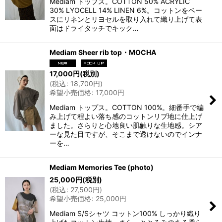
Mediam トップス。COTTON 50% ACRYLIC
30% LYOCELL 14% LINEN 6%。コットンをベー
スにリネンとリヨセルを取り入れて織り上げて表
面はドライタッチでキック…
Mediam Sheer rib top・MOCHA
17,000
円
(税別)
(
税込
:
18,700
円
)
希望小売価格
:
17,000
円
Mediam トップス。COTTON 100%。細番手で編
み上げて程よい落ち感のコットンリブ地に仕上げ
ました。さらりと心地良い肌触りな生地感。シア
ーな見た目ですが、そこまで透けないのでインナ
ーを…
Mediam Memories Tee (photo)
25,000
円
(税別)
(
税込
:
27,500
円
)
希望小売価格
:
25,000
円
Mediam S/Sシャツ コットン100% しっかり織り