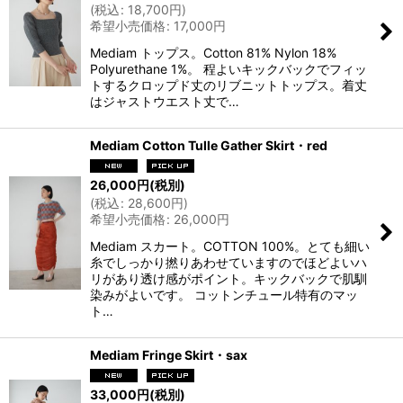
(
税込
:
18,700
円
)
希望小売価格
:
17,000
円
Mediam トップス。Cotton 81% Nylon 18%
Polyurethane 1%。 程よいキックバックでフィッ
トするクロップド丈のリブニットトップス。着丈
はジャストウエスト丈で…
Mediam Cotton Tulle Gather Skirt・red
26,000
円
(税別)
(
税込
:
28,600
円
)
希望小売価格
:
26,000
円
Mediam スカート。COTTON 100%。とても細い
糸でしっかり撚りあわせていますのでほどよいハ
リがあり透け感がポイント。キックバックで肌馴
染みがよいです。 コットンチュール特有のマッ
ト…
Mediam Fringe Skirt・sax
33,000
円
(税別)