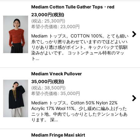
Mediam Cotton Tulle Gather Tops・red
23,000
円
(税別)
(
税込
:
25,300
円
)
希望小売価格
:
23,000
円
Mediam トップス。COTTON 100%。とても細い
糸でしっかり撚りあわせていますのでほどよいハ
リがあり透け感がポイント。キックバックで肌馴
染みがよいです。 コットンチュール特有のマッ
ト…
Mediam Vneck Pullover
35,000
円
(税別)
(
税込
:
38,500
円
)
希望小売価格
:
35,000
円
Mediam トップス。Cotton 50% Nylon 22%
Acrylic 17% Wool 11%。少し緩めに編み上げった
ニット地。中肉でしっかりとしたテンションもあ
ります。 深…
Mediam Fringe Maxi skirt