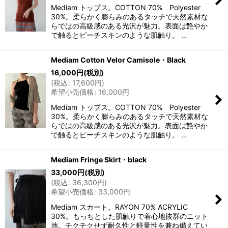
Mediam トップス。COTTON 70% Polyester
30%。柔らかく膨らみのあるタッチで天然素材な
らではの高級感のある光沢が魅力。表面は艶やか
で触るとピーチスキンのような肌触り。 …
Mediam Cotton Velor Camisole・Black
16,000
円
(税別)
(
税込
:
17,600
円
)
希望小売価格
:
16,000
円
Mediam トップス。COTTON 70% Polyester
30%。柔らかく膨らみのあるタッチで天然素材な
らではの高級感のある光沢が魅力。表面は艶やか
で触るとピーチスキンのような肌触り。 …
Mediam Fringe Skirt・black
33,000
円
(税別)
(
税込
:
36,300
円
)
希望小売価格
:
33,000
円
Mediam スカート。RAYON 70% ACRYLIC
30%。もっちとした肌触りで着心地抜群のニット
地。チクチクせず耐久性と軽量性を兼ね備えてい