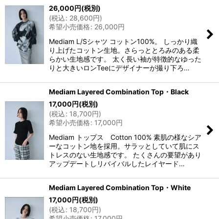
26,000
円
(税別)
(
税込
:
28,600
円
)
希望小売価格
:
26,000
円
Mediam L/Sシャツ コットン100%。 しっかり織
り上げたコットン生地。さらっととろみのある柔
らかい生地感です。 太く長い袖が特徴的なゆった
りと大きいロンTeeにデザイナーが撮り下ろ…
Mediam Layered Combination Top・Black
17,000
円
(税別)
(
税込
:
18,700
円
)
希望小売価格
:
17,000
円
Mediam トップス Cotton 100% 素肌の様なシア
ーなコットン地を採用。サラッとしていて肌にス
トレスのない生地感です。 たくさんの要望があり
アップデートしリバイバルしたレイヤード…
Mediam Layered Combination Top・White
17,000
円
(税別)
(
税込
:
18,700
円
)
希望小売価格
:
17,000
円