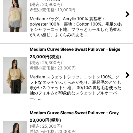
(
税込
:
20,900
円
)
希望小売価格
:
19,000
円
Mediam バッグ。Acrylic 100% 裏基布：
polyester 100%・裏地：Cotton 100%。毛足のあ
るシャギーニット地。フワッとカールした毛並み
がいい感じ。ふくらみのある…
Mediam Curve Sleeve Sweat Pullover・Beige
23,000
円
(税別)
(
税込
:
25,300
円
)
希望小売価格
:
23,000
円
Mediam スウェットシャツ。コットン100%。ソ
フトなタッチでふくらみがあり、裏起毛のとても
暖かいスウェット生地。 30/10の裏起毛を使った
袖のフォルムが印象的なスウェットプルオーバ
ー。…
Mediam Curve Sleeve Sweat Pullover・Gray
23,000
円
(税別)
(
税込
:
25,300
円
)
希望小売価格
:
23,000
円