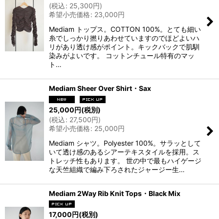
(
税込
:
25,300
円
)
希望小売価格
:
23,000
円
Mediam トップス。COTTON 100%。とても細い
糸でしっかり撚りあわせていますのでほどよいハ
リがあり透け感がポイント。キックバックで肌馴
染みがよいです。 コットンチュール特有のマッ
ト…
Mediam Sheer Over Shirt・Sax
25,000
円
(税別)
(
税込
:
27,500
円
)
希望小売価格
:
25,000
円
Mediam シャツ。Polyester 100%。サラッとして
いて透け感のあるシアーテキスタイルを採用。ス
トレッチ性もあります。 世の中で最もハイゲージ
な天竺組織で編み下ろされたジャージー生…
Mediam 2Way Rib Knit Tops・Black Mix
17,000
円
(税別)