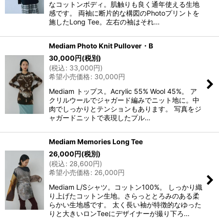
なコットンボディ。肌触りも良く通年使える生地
感です。 両袖に断片的な構図のPhotoプリントを
施したLong Tee。左右の袖はそれ…
Mediam Photo Knit Pullover・B
30,000
円
(税別)
(
税込
:
33,000
円
)
希望小売価格
:
30,000
円
Mediam トップス。Acrylic 55% Wool 45%。 ア
クリルウールでジャガード編みでニット地に。中
肉でしっかりとテンションもあります。 写真をジ
ャガードニットで表現したプル…
Mediam Memories Long Tee
26,000
円
(税別)
(
税込
:
28,600
円
)
希望小売価格
:
26,000
円
Mediam L/Sシャツ。コットン100%。 しっかり織
り上げたコットン生地。さらっととろみのある柔
らかい生地感です。 太く長い袖が特徴的なゆった
りと大きいロンTeeにデザイナーが撮り下ろ…