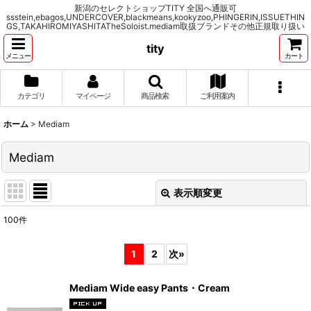
新潟のセレクトショップTITY 全国へ通販可
ssstein,ebagos,UNDERCOVER,blackmeans,kookyzoo,PHINGERIN,ISSUETHIN
GS,TAKAHIROMIYASHITATheSoloist.mediam取扱ブランドその他正規取り扱い
tity
メニュー
カート
カテゴリ
マイページ
商品検索
ご利用案内
ホーム
>
Mediam
Mediam
表示順変更
閉じる
100
件
表示数
:
1
2
次
»
並び順
:
Mediam Wide easy Pants・Cream
絞り込む