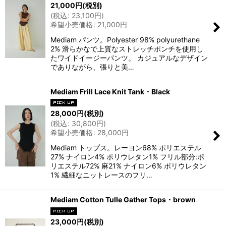
21,000
円
(税別)
(
税込
:
23,100
円
)
希望小売価格
:
21,000
円
Mediam パンツ。Polyester 98% polyurethane
2% 滑らかなで上質なストレッチポンチを使用し
たワイドイージーパンツ。 カジュアルなデザイン
でありながら、張りと美…
Mediam Frill Lace Knit Tank・Black
28,000
円
(税別)
(
税込
:
30,800
円
)
希望小売価格
:
28,000
円
Mediam トップス。レーヨン68% ポリエステル
27% ナイロン4% ポリウレタン1% フリル部分:ポ
リエステル72% 麻21% ナイロン6% ポリウレタン
1% 繊細なニットレースのフリ…
Mediam Cotton Tulle Gather Tops・brown
23,000
円
(税別)