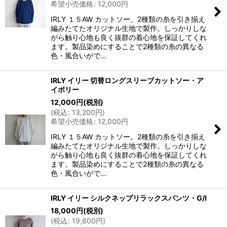
希望小売価格
:
12,000
円
IRLY １５AW カットソー。2種類の糸を引き揃え
編みたてたオリジナル生地で製作。しっかりしな
がら触り心地も良く抜群の着心地を保証してくれ
ます。製品染めにすることで2種類の糸の異なる
色・風合いがで…
IRLY イリー 切替ロングスリーブカットソー・ア
イボリー
12,000
円
(税別)
(
税込
:
13,200
円
)
希望小売価格
:
12,000
円
IRLY １５AW カットソー。2種類の糸を引き揃え
編みたてたオリジナル生地で製作。しっかりしな
がら触り心地も良く抜群の着心地を保証してくれ
ます。製品染めにすることで2種類の糸の異なる
色・風合いがで…
IRLY イリー シルクネップリラックスパンツ・G/I
18,000
円
(税別)
(
税込
:
19,800
円
)