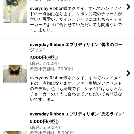
everyday Ribbon蝶ネクタイ。すべてハンドメイ
ドの一点物になります。リボンに花のチャームが
付いた可愛いデザイン。シャツにはもちろんチョ
ーカーのように合わせていただいても問題ないで
す。またU…
everyday Ribbon エブリディリボン ”偽者のゴー
ジャス”
7,000
円
(税別)
(
税込
:
7,700
円
)
希望小売価格
:
7,000
円
everyday Ribbon蝶ネクタイ。すべてハンドメイ
ドの一点物になります。ファー生地がアクセント
のモデル。色目も綺麗です。シャツにはもちろん
チョーカーのように合わせていただいても問題な
いです。ま…
everyday Ribbon エブリディリボン ”光るライン”
5,000
円
(税別)
(
税込
:
5,500
円
)
希望小売価格
:
5,000
円