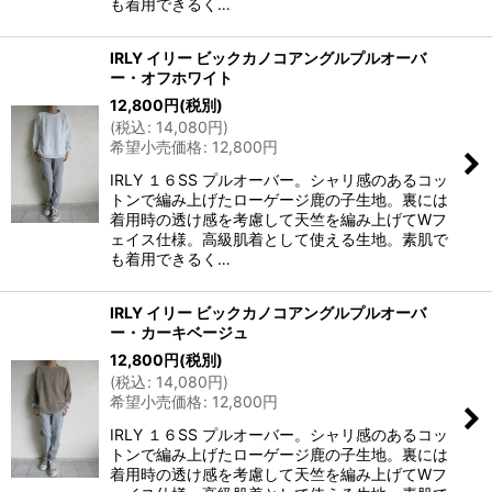
も着用できるく…
IRLY イリー ビックカノコアングルプルオーバ
ー・オフホワイト
12,800
円
(税別)
(
税込
:
14,080
円
)
希望小売価格
:
12,800
円
IRLY １６SS プルオーバー。シャリ感のあるコッ
トンで編み上げたローゲージ鹿の子生地。裏には
着用時の透け感を考慮して天竺を編み上げてWフ
ェイス仕様。高級肌着として使える生地。素肌で
も着用できるく…
IRLY イリー ビックカノコアングルプルオーバ
ー・カーキベージュ
12,800
円
(税別)
(
税込
:
14,080
円
)
希望小売価格
:
12,800
円
IRLY １６SS プルオーバー。シャリ感のあるコッ
トンで編み上げたローゲージ鹿の子生地。裏には
着用時の透け感を考慮して天竺を編み上げてWフ