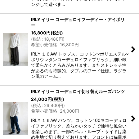
ンジして遊べま…
IRLY イリー コーデュロイフーディー・アイボリ
ー
16,800
円
(税別)
(
税込
:
18,480
円
)
希望小売価格
:
16,800
円
IRLY １６AW トップス。コットン×ポリエステル×
ポリウレタンコーデュロイファブリック。細い畝
で柔らかくとろみがあります。またストレッチ性
があるのも特徴的。ダブルのフード仕様。ラグラ
ン風のアーム…
IRLY イリー コーデュロイ切り替えルーズパンツ
24,000
円
(税別)
(
税込
:
26,400
円
)
希望小売価格
:
24,000
円
IRLY １６AW パンツ。コットン100％コーデュロ
イファブリック。柔らかいタッチで独特な風合い
を楽しめます。一部のベルトループ・サイドは染
め生地で切り替えております。フロントは猫目ボ