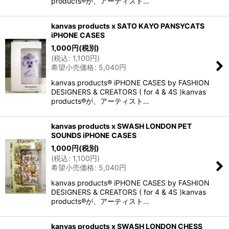
products®が、アーティスト…
kanvas products x SATO KAYO PANSYCATS
iPHONE CASES
1,000
円
(税別)
(
税込
:
1,100
円
)
希望小売価格
:
5,040
円
kanvas products® iPHONE CASES by FASHION
DESIGNERS & CREATORS ( for 4 & 4S )kanvas
products®が、アーティスト…
kanvas products x SWASH LONDON PET
SOUNDS iPHONE CASES
1,000
円
(税別)
(
税込
:
1,100
円
)
希望小売価格
:
5,040
円
kanvas products® iPHONE CASES by FASHION
DESIGNERS & CREATORS ( for 4 & 4S )kanvas
products®が、アーティスト…
kanvas products x SWASH LONDON CHESS