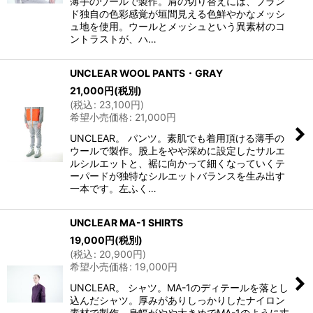
薄手のウールで製作。肩の切り替えには、ブラン
ド独自の色彩感覚が垣間見える色鮮やかなメッシ
ュ地を使用。ウールとメッシュという異素材のコ
ントラストが、ハ…
UNCLEAR WOOL PANTS・GRAY
21,000
円
(税別)
(
税込
:
23,100
円
)
希望小売価格
:
21,000
円
UNCLEAR。 パンツ。素肌でも着用頂ける薄手の
ウールで製作。股上をやや深めに設定したサルエ
ルシルエットと、裾に向かって細くなっていくテ
ーパードが独特なシルエットバランスを生み出す
一本です。左ふく…
UNCLEAR MA-1 SHIRTS
19,000
円
(税別)
(
税込
:
20,900
円
)
希望小売価格
:
19,000
円
UNCLEAR。 シャツ。MA-1のディテールを落とし
込んだシャツ。厚みがありしっかりしたナイロン
素材で製作。身幅がやや大きめでMA-1のように丈