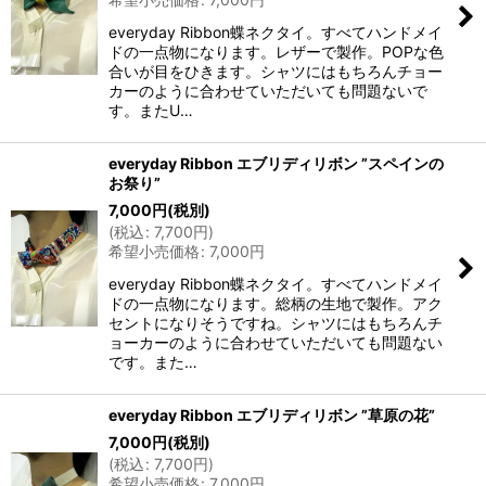
everyday Ribbon蝶ネクタイ。すべてハンドメイ
ドの一点物になります。レザーで製作。POPな色
合いが目をひきます。シャツにはもちろんチョー
カーのように合わせていただいても問題ないで
す。またU…
everyday Ribbon エブリディリボン ”スペインの
お祭り”
7,000
円
(税別)
(
税込
:
7,700
円
)
希望小売価格
:
7,000
円
everyday Ribbon蝶ネクタイ。すべてハンドメイ
ドの一点物になります。総柄の生地で製作。アク
セントになりそうですね。シャツにはもちろんチ
ョーカーのように合わせていただいても問題ない
です。また…
everyday Ribbon エブリディリボン ”草原の花”
7,000
円
(税別)
(
税込
:
7,700
円
)
希望小売価格
:
7,000
円