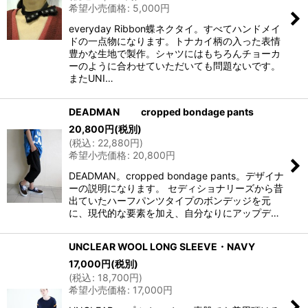
希望小売価格
:
5,000
円
everyday Ribbon蝶ネクタイ。すべてハンドメイ
ドの一点物になります。トナカイ柄の入った表情
豊かな生地で製作。シャツにはもちろんチョーカ
ーのように合わせていただいても問題ないです。
またUNI…
DEADMAN cropped bondage pants
20,800
円
(税別)
(
税込
:
22,880
円
)
希望小売価格
:
20,800
円
DEADMAN。cropped bondage pants。デザイナ
ーの説明になります。 セディショナリーズから昔
出ていたハーフパンツタイプのボンデッジを元
に、現代的な要素を加え、自分なりにアップデ…
UNCLEAR WOOL LONG SLEEVE・NAVY
17,000
円
(税別)
(
税込
:
18,700
円
)
希望小売価格
:
17,000
円