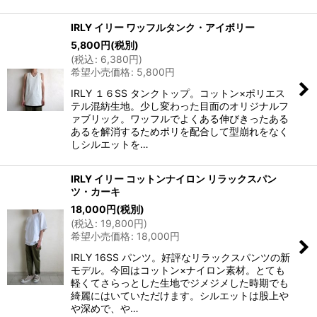
IRLY イリー ワッフルタンク・アイボリー
5,800
円
(税別)
(
税込
:
6,380
円
)
希望小売価格
:
5,800
円
IRLY １６SS タンクトップ。コットン×ポリエス
テル混紡生地。少し変わった目面のオリジナルフ
ァブリック。ワッフルでよくある伸びきったある
あるを解消するためポリを配合して型崩れをなく
しシルエットを…
IRLY イリー コットンナイロン リラックスパン
ツ・カーキ
18,000
円
(税別)
(
税込
:
19,800
円
)
希望小売価格
:
18,000
円
IRLY 16SS パンツ。好評なリラックスパンツの新
モデル。今回はコットン×ナイロン素材。とても
軽くてさらっとした生地でジメジメした時期でも
綺麗にはいていただけます。シルエットは股上や
や深めで、や…