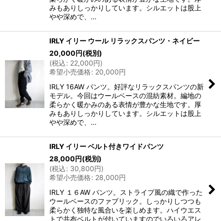
みもありしっかりしています。シルエットは股上
やや深めで、…
IRLY イリー ウール リラックスパンツ・ネイビー
20,000
円
(税別)
(
税込
:
22,000
円
)
希望小売価格
:
20,000
円
IRLY 16AW パンツ。好評なリラックスパンツの新
モデル。今回はウールベースの混紡素材。編地の
柔らかく暖かみのある表情が豊かな生地です。厚
みもありしっかりしています。シルエットは股上
やや深めで、…
IRLY イリー ベルト付きワイドパンツ
28,000
円
(税別)
(
税込
:
30,800
円
)
希望小売価格
:
28,000
円
IRLY １６AW パンツ。ストライプ風の織で作った
ウールベースのファブリック。しっかりしつつも
柔らかく独特な風合いを楽しめます。ハイウエス
トで共布ベルトが付いていますのでいろいろアレ