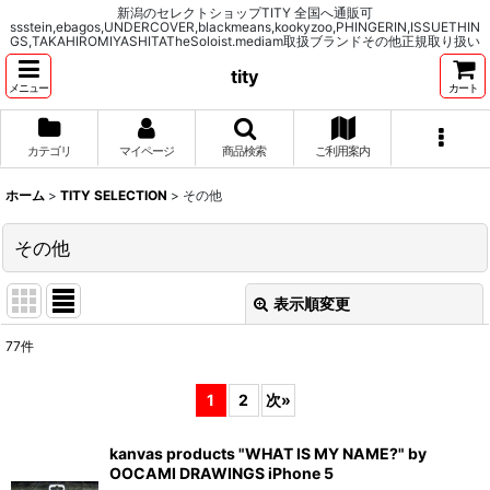
新潟のセレクトショップTITY 全国へ通販可
ssstein,ebagos,UNDERCOVER,blackmeans,kookyzoo,PHINGERIN,ISSUETHIN
GS,TAKAHIROMIYASHITATheSoloist.mediam取扱ブランドその他正規取り扱い
tity
メニュー
カート
カテゴリ
マイページ
商品検索
ご利用案内
ホーム
>
TITY SELECTION
>
その他
その他
表示順変更
閉じる
77
件
表示数
:
1
2
次
»
並び順
:
kanvas products "WHAT IS MY NAME?" by
OOCAMI DRAWINGS iPhone 5
絞り込む