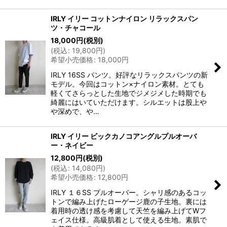
IRLY イリー コットンナイロン リラックスパン
ツ・チャコール
18,000
円
(税別)
(
税込
:
19,800
円
)
希望小売価格
:
18,000
円
IRLY 16SS パンツ。好評なリラックスパンツの新
モデル。今回はコットン×ナイロン素材。とても
軽くてさらっとした生地でジメジメした時期でも
綺麗にはいていただけます。シルエットは股上や
や深めで、や…
IRLY イリー ビックカノコアングルプルオーバ
ー・ネイビー
12,800
円
(税別)
(
税込
:
14,080
円
)
希望小売価格
:
12,800
円
IRLY １６SS プルオーバー。シャリ感のあるコッ
トンで編み上げたローゲージ鹿の子生地。裏には
着用時の透け感を考慮して天竺を編み上げてWフ
ェイス仕様。高級肌着として使える生地。素肌で