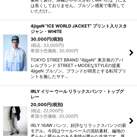
は長くしておりません。ブルゾン感覚で着用して
いただけ…
4jigeN ”ICE WORLD JACKET” プリント入りスタ
ジャン・WHITE
30,000
円
(税別)
(
税込
:
33,000
円
)
希望小売価格
:
30,000
円
TOKYO STREET BRAND "4jigeN" 東京発のアパ
レルブランド STREET＋MODEなSTYLEの提案
4jigeN ブルゾン。ブランドが得意とする転写プリ
ントを施したサテ…
IRLY イリー ウール リラックスパンツ・トップグ
レー
20,000
円
(税別)
(
税込
:
22,000
円
)
希望小売価格
:
20,000
円
IRLY 16AW パンツ。好評なリラックスパンツの新
モデル。今回はウールベースの混紡素材。編地の
柔らかく暖かみのある表情が豊かな生地です。厚