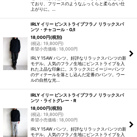
ており、フリースのようなふっくらと柔らかい仕
上がりに。…
IRLY イリー ピンストライプフラノ リラックスパ
ンツ・チャコール・G/I
18,000
円
(税別)
(
税込
:
19,800
円
)
希望小売価格
:
18,000
円
IRLY 15AW パンツ。好評なリラックスパンツの新
モデル。人気のフラノ生地にピンストライプを入
れた上品な印象に。スラックスにイージーパンツ
のディテールを落とし込んだ定番のパンツ。ウー
ルの自然な光…
IRLY イリー ピンストライプフラノ リラックスパ
ンツ・ライトグレー・R
18,000
円
(税別)
(
税込
:
19,800
円
)
希望小売価格
:
18,000
円
IRLY 15AW パンツ。好評なリラックスパンツの新
モデル。人気のフラノ生地にピンストライプを入