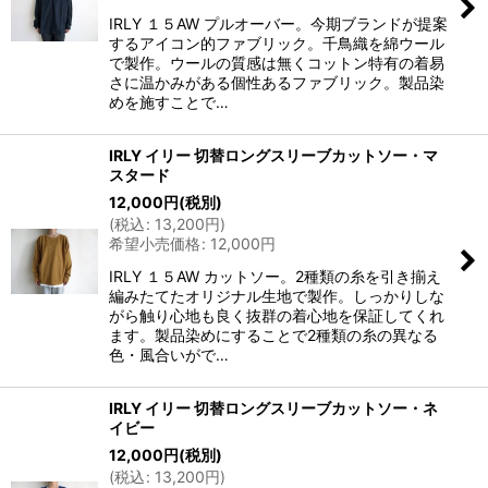
IRLY １５AW プルオーバー。今期ブランドが提案
するアイコン的ファブリック。千鳥織を綿ウール
で製作。ウールの質感は無くコットン特有の着易
さに温かみがある個性あるファブリック。製品染
めを施すことで…
IRLY イリー 切替ロングスリーブカットソー・マ
スタード
12,000
円
(税別)
(
税込
:
13,200
円
)
希望小売価格
:
12,000
円
IRLY １５AW カットソー。2種類の糸を引き揃え
編みたてたオリジナル生地で製作。しっかりしな
がら触り心地も良く抜群の着心地を保証してくれ
ます。製品染めにすることで2種類の糸の異なる
色・風合いがで…
IRLY イリー 切替ロングスリーブカットソー・ネ
イビー
12,000
円
(税別)
(
税込
:
13,200
円
)