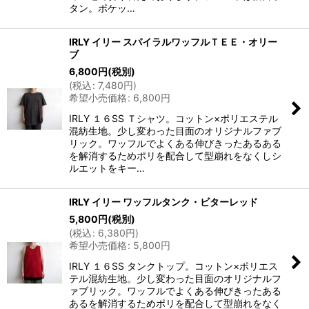
タン。ポケッ…
IRLY イリー スパイラルワッフルＴＥＥ・オリー
ブ
6,800
円
(税別)
(
税込
:
7,480
円
)
希望小売価格
:
6,800
円
IRLY １６SS Ｔシャツ。コットン×ポリエステル
混紡生地。少し変わった目面のオリジナルファブ
リック。ワッフルでよくある伸びきったあるある
を解消するためポリを配合して型崩れをなくしシ
ルエットをキー…
IRLY イリー ワッフルタンク・ビターレッド
5,800
円
(税別)
(
税込
:
6,380
円
)
希望小売価格
:
5,800
円
IRLY １６SS タンクトップ。コットン×ポリエス
テル混紡生地。少し変わった目面のオリジナルフ
ァブリック。ワッフルでよくある伸びきったある
あるを解消するためポリを配合して型崩れをなく