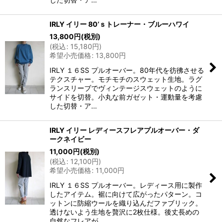
IRLY イリー 80’ｓトレーナー・ブルーハワイ
13,800
円
(税別)
(
税込
:
15,180
円
)
希望小売価格
:
13,800
円
IRLY １６SS プルオーバー。80年代を彷彿させる
テクスチャー。モチモチのスウェット生地。ラグ
ランスリーブでヴィンテージスウェットのように
サイドを切替。小丸な前ガゼット・運動量を考慮
した切替・ア…
IRLY イリー レディースフレアプルオーバー・ダ
ークネイビー
11,000
円
(税別)
(
税込
:
12,100
円
)
希望小売価格
:
11,000
円
IRLY １６SS プルオーバー。レディース用に製作
したアイテム。裾に向けて広がったパターン。コ
ットンに防縮ウールを織り込んだファブリック。
透けないよう生地を贅沢に2枚仕様。後丈長めの
自然なフレアが…