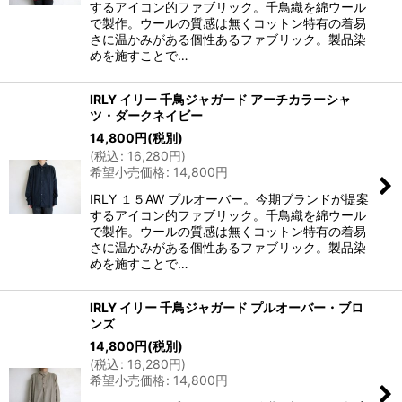
するアイコン的ファブリック。千鳥織を綿ウール
で製作。ウールの質感は無くコットン特有の着易
さに温かみがある個性あるファブリック。製品染
めを施すことで…
IRLY イリー 千鳥ジャガード アーチカラーシャ
ツ・ダークネイビー
14,800
円
(税別)
(
税込
:
16,280
円
)
希望小売価格
:
14,800
円
IRLY １５AW プルオーバー。今期ブランドが提案
するアイコン的ファブリック。千鳥織を綿ウール
で製作。ウールの質感は無くコットン特有の着易
さに温かみがある個性あるファブリック。製品染
めを施すことで…
IRLY イリー 千鳥ジャガード プルオーバー・ブロ
ンズ
14,800
円
(税別)
(
税込
:
16,280
円
)
希望小売価格
:
14,800
円