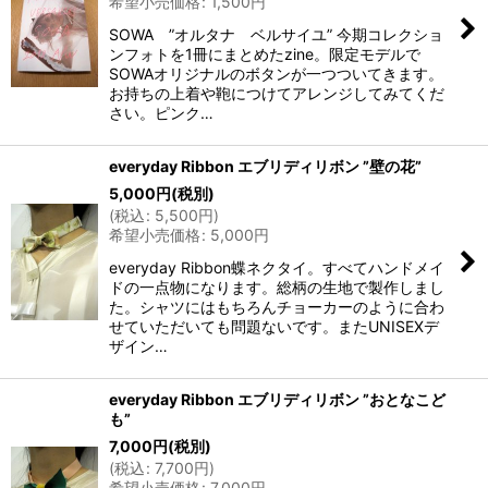
希望小売価格
:
1,500
円
SOWA ”オルタナ ベルサイユ” 今期コレクショ
ンフォトを1冊にまとめたzine。限定モデルで
SOWAオリジナルのボタンが一つついてきます。
お持ちの上着や鞄につけてアレンジしてみてくだ
さい。ピンク…
everyday Ribbon エブリディリボン ”壁の花”
5,000
円
(税別)
(
税込
:
5,500
円
)
希望小売価格
:
5,000
円
everyday Ribbon蝶ネクタイ。すべてハンドメイ
ドの一点物になります。総柄の生地で製作しまし
た。シャツにはもちろんチョーカーのように合わ
せていただいても問題ないです。またUNISEXデ
ザイン…
everyday Ribbon エブリディリボン ”おとなこど
も”
7,000
円
(税別)
(
税込
:
7,700
円
)
希望小売価格
:
7,000
円