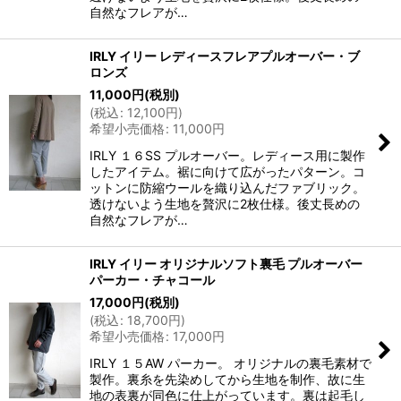
自然なフレアが…
IRLY イリー レディースフレアプルオーバー・ブ
ロンズ
11,000
円
(税別)
(
税込
:
12,100
円
)
希望小売価格
:
11,000
円
IRLY １６SS プルオーバー。レディース用に製作
したアイテム。裾に向けて広がったパターン。コ
ットンに防縮ウールを織り込んだファブリック。
透けないよう生地を贅沢に2枚仕様。後丈長めの
自然なフレアが…
IRLY イリー オリジナルソフト裏毛 プルオーバー
パーカー・チャコール
17,000
円
(税別)
(
税込
:
18,700
円
)
希望小売価格
:
17,000
円
IRLY １５AW パーカー。 オリジナルの裏毛素材で
製作。裏糸を先染めしてから生地を制作、故に生
地の表裏が同色に仕上がっています。裏は起毛し