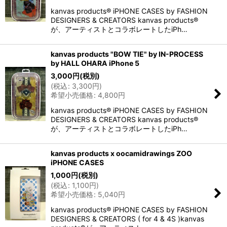
kanvas products® iPHONE CASES by FASHION
DESIGNERS & CREATORS kanvas products®
が、アーティストとコラボレートしたiPh…
kanvas products "BOW TIE" by IN-PROCESS
by HALL OHARA iPhone 5
3,000
円
(税別)
(
税込
:
3,300
円
)
希望小売価格
:
4,800
円
kanvas products® iPHONE CASES by FASHION
DESIGNERS & CREATORS kanvas products®
が、アーティストとコラボレートしたiPh…
kanvas products x oocamidrawings ZOO
iPHONE CASES
1,000
円
(税別)
(
税込
:
1,100
円
)
希望小売価格
:
5,040
円
kanvas products® iPHONE CASES by FASHION
DESIGNERS & CREATORS ( for 4 & 4S )kanvas