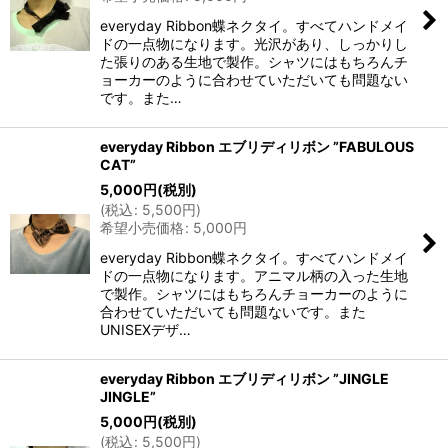
everyday Ribbon蝶ネクタイ。すべてハンドメイ
ドの一点物になります。光沢があり、しっかりし
た張りのある生地で製作。シャツにはもちろんチ
ョーカーのように合わせていただいても問題ない
です。また…
everyday Ribbon エブリディリボン ”FABULOUS
CAT”
5,000
円
(税別)
(
税込
:
5,500
円
)
希望小売価格
:
5,000
円
everyday Ribbon蝶ネクタイ。すべてハンドメイ
ドの一点物になります。アニマル柄の入った生地
で製作。シャツにはもちろんチョーカーのように
合わせていただいても問題ないです。また
UNISEXデザ…
everyday Ribbon エブリディリボン ”JINGLE
JINGLE”
5,000
円
(税別)
(
税込
:
5,500
円
)