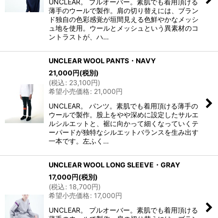
UNCLEAR。 プルオーバー。素肌でも着用頂ける
薄手のウールで製作。肩の切り替えには、ブラン
ド独自の色彩感覚が垣間見える色鮮やかなメッシ
ュ地を使用。ウールとメッシュという異素材のコ
ントラストが、ハ…
UNCLEAR WOOL PANTS・NAVY
21,000
円
(税別)
(
税込
:
23,100
円
)
希望小売価格
:
21,000
円
UNCLEAR。 パンツ。素肌でも着用頂ける薄手の
ウールで製作。股上をやや深めに設定したサルエ
ルシルエットと、裾に向かって細くなっていくテ
ーパードが独特なシルエットバランスを生み出す
一本です。左ふく…
UNCLEAR WOOL LONG SLEEVE・GRAY
17,000
円
(税別)
(
税込
:
18,700
円
)
希望小売価格
:
17,000
円
UNCLEAR。 プルオーバー。素肌でも着用頂ける