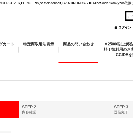
VER,PHINGERIN,ssstein,tenhalf,TAKAHIROMIYASHITATheSoloist.kookyz
ログイン
グカート
特定商取引法表示
商品の問い合わせ
￥25000以上(
料！御利用のお客
GGIDE
STEP 2
STEP 3
内容確認
送信完了