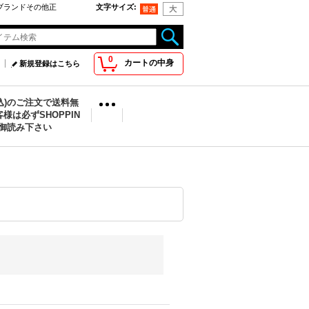
oo取扱ブランドその他正
文字サイズ
:
0
カートの中身
新規登録はこちら
税込)のご注文で送料無
様は必ずSHOPPIN
を御読み下さい