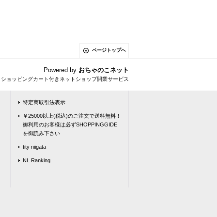
ページトップへ
Powered by
おちゃのこネット
とショッピングカート付きネットショップ開業サービス
特定商取引法表示
￥25000以上(税込)のご注文で送料無料！
御利用のお客様は必ずSHOPPINGGIDE
を御読み下さい
tity niigata
NL Ranking