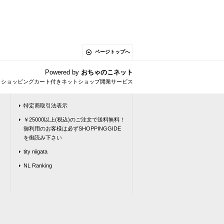
ページトップへ
Powered by
おちゃのこネット
とショッピングカート付きネットショップ開業サービス
特定商取引法表示
￥25000以上(税込)のご注文で送料無料！
御利用のお客様は必ずSHOPPINGGIDE
を御読み下さい
tity niigata
NL Ranking