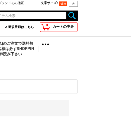
oo取扱ブランドその他正
文字サイズ
:
0
カートの中身
新規登録はこちら
税込)のご注文で送料無
様は必ずSHOPPIN
を御読み下さい