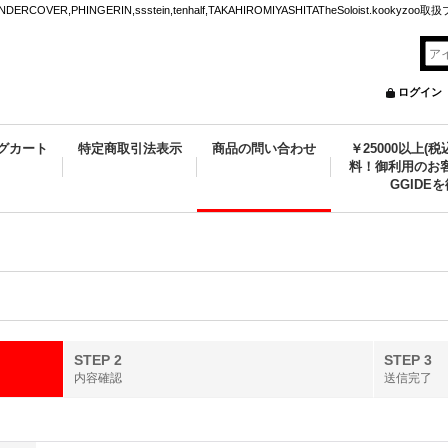
VER,PHINGERIN,ssstein,tenhalf,TAKAHIROMIYASHITATheSoloist.kookyz
ログイン
グカート
特定商取引法表示
商品の問い合わせ
￥25000以上(
料！御利用のお客
GGIDE
STEP 2
STEP 3
内容確認
送信完了