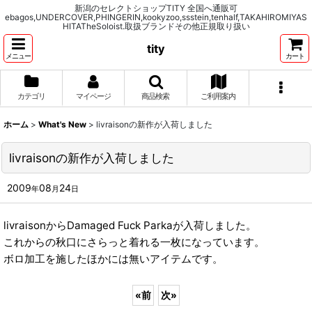
新潟のセレクトショップTITY 全国へ通販可
ebagos,UNDERCOVER,PHINGERIN,kookyzoo,ssstein,tenhalf,TAKAHIROMIYAS
HITATheSoloist.取扱ブランドその他正規取り扱い
tity
メニュー
カート
カテゴリ
マイページ
商品検索
ご利用案内
ホーム
>
What's New
>
livraisonの新作が入荷しました
livraisonの新作が入荷しました
2009
08
24
年
月
日
livraisonからDamaged Fuck Parkaが入荷しました。
これからの秋口にさらっと着れる一枚になっています。
ボロ加工を施したほかには無いアイテムです。
«
前
次
»