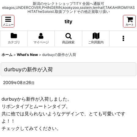
新潟のセレクトショップTITY 全国へ通販可
ebagos,UNDERCOVER,PHINGERIN,kookyzoo,ssstein,tenhalf,TAKAHIROMIYAS
HITATheSoloist.取扱ブランドその他正規取り扱い
tity
メニュー
カート
カテゴリ
マイページ
商品検索
ご利用案内
ホーム
>
What's New
>
durbuyの新作が入荷
durbuyの新作が入荷
2009
08
26
年
月
日
durbuyから新作が入荷しました。
リボンタイプとムートンタイプ。
共に他では見られないようなデザインで、とても可愛いです
よ！！
チェックしてみてください。