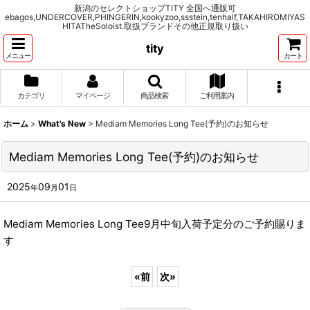
新潟のセレクトショップTITY 全国へ通販可
ebagos,UNDERCOVER,PHINGERIN,kookyzoo,ssstein,tenhalf,TAKAHIROMIYAS
HITATheSoloist.取扱ブランドその他正規取り扱い
tity
メニュー
カート
カテゴリ
マイページ
商品検索
ご利用案内
ホーム
>
What's New
>
Mediam Memories Long Tee(予約)のお知らせ
Mediam Memories Long Tee(予約)のお知らせ
2025
09
01
年
月
日
Mediam Memories Long Tee9月中旬入荷予定分のご予約賜りま
す
«
前
次
»