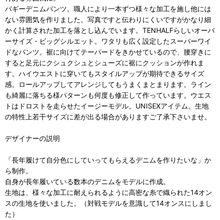
バギーデニムパンツ。職人により一本ずつ様々な加工を施し他には
ない雰囲気を作りました。写真ですと伝わりにくいですがかなり細
かく計算された加工を落とし込んでいます。TENHALFらしいオーバ
ーサイズ・ビッグシルエット。ワタリも広く設定したスーパーワイ
ドなパンツ。裾に向けてテーパードをきかせているので、腰穿きに
すると足元にクシュクシュとシューズに裾にクッションが作れま
す。ハイウエストに穿いてもスタイルアップが期待できるサイズ
感。ロールアップしてアレンジしてもうまくまとまります。ライン
も綺麗に落ちる様パターンも何度も修正して作っています。ウエス
トはドロストを走らせたイージーモデル。UNISEXアイテム。生地
の特性上若干サイズに差が出る場合がありますご了承下さいませ。
デザイナーの説明
「長年履けて自分色にしていってもらえるデニムを作りたいな」か
ら制作。
自身が長年履いている数本のデニムをモデルに作成。
生地は、様々な加工に耐えられるように高密な糸で織られた14オン
スの生地を使いました。（対戦モデルを意識して14オンスにしまし
た）