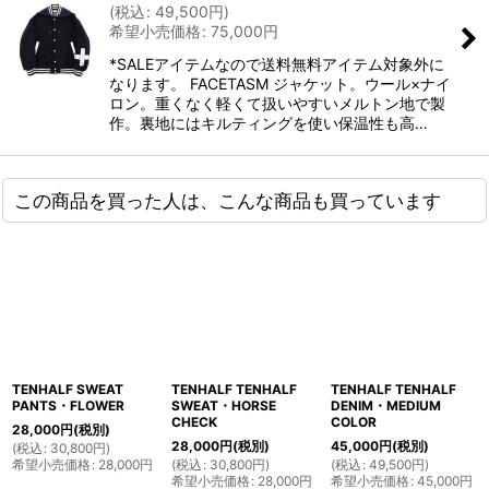
(
税込
:
49,500
円
)
希望小売価格
:
75,000
円
*SALEアイテムなので送料無料アイテム対象外に
なります。 FACETASM ジャケット。ウール×ナイ
ロン。重くなく軽くて扱いやすいメルトン地で製
作。裏地にはキルティングを使い保温性も高…
この商品を買った人は、こんな商品も買っています
TENHALF SWEAT
TENHALF TENHALF
TENHALF TENHALF
PANTS・FLOWER
SWEAT・HORSE
DENIM・MEDIUM
CHECK
COLOR
28,000
円
(税別)
28,000
円
(税別)
45,000
円
(税別)
(
税込
:
30,800
円
)
希望小売価格
:
28,000
円
(
税込
:
30,800
円
)
(
税込
:
49,500
円
)
希望小売価格
:
28,000
円
希望小売価格
:
45,000
円