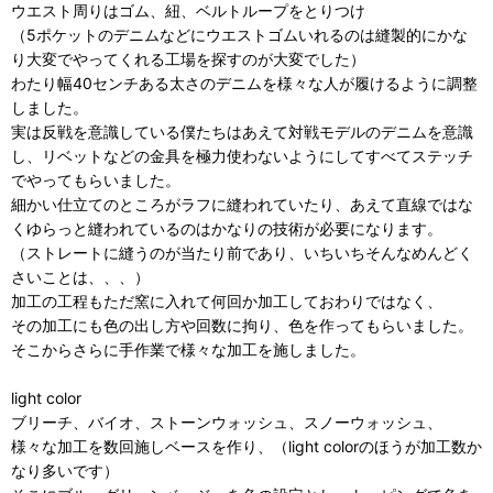
ウエスト周りはゴム、紐、ベルトループをとりつけ
（5ポケットのデニムなどにウエストゴムいれるのは縫製的にかな
り大変でやってくれる工場を探すのが大変でした）
わたり幅40センチある太さのデニムを様々な人が履けるように調整
しました。
実は反戦を意識している僕たちはあえて対戦モデルのデニムを意識
し、リベットなどの金具を極力使わないようにしてすべてステッチ
でやってもらいました。
細かい仕立てのところがラフに縫われていたり、あえて直線ではな
くゆらっと縫われているのはかなりの技術が必要になります。
（ストレートに縫うのが当たり前であり、いちいちそんなめんどく
さいことは、、、）
加工の工程もただ窯に入れて何回か加工しておわりではなく、
その加工にも色の出し方や回数に拘り、色を作ってもらいました。
そこからさらに手作業で様々な加工を施しました。
light color
ブリーチ、バイオ、ストーンウォッシュ、スノーウォッシュ、
様々な加工を数回施しベースを作り、（light colorのほうが加工数か
なり多いです）