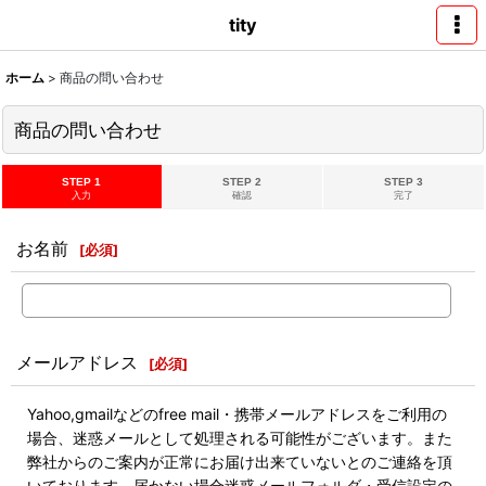
tity
ホーム
>
商品の問い合わせ
商品の問い合わせ
STEP 1
STEP 2
STEP 3
入力
確認
完了
お名前
[
必須
]
メールアドレス
[
必須
]
Yahoo,gmailなどのfree mail・携帯メールアドレスをご利用の
場合、迷惑メールとして処理される可能性がございます。また
弊社からのご案内が正常にお届け出来ていないとのご連絡を頂
いております。届かない場合迷惑メールフォルダ・受信設定の