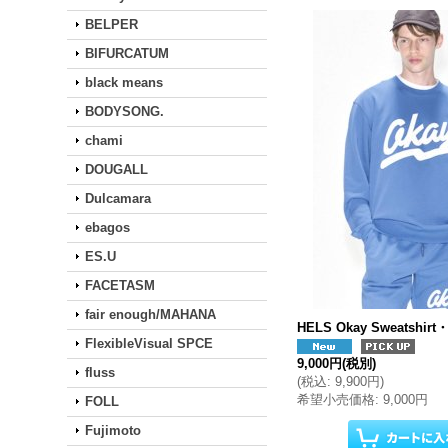
BELPER
BIFURCATUM
black means
BODYSONG.
chami
DOUGALL
Dulcamara
ebagos
ES.U
FACETASM
fair enough/MAHANA
HELS Okay Sweatshirt・
FlexibleVisual SPCE
9,000円
(税別)
fluss
(
税込
:
9,900円
)
希望小売価格
:
9,000円
FOLL
Fujimoto