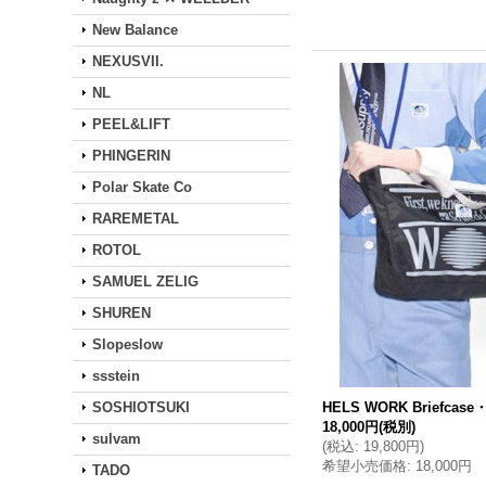
New Balance
NEXUSVII.
NL
PEEL&LIFT
PHINGERIN
Polar Skate Co
RAREMETAL
ROTOL
SAMUEL ZELIG
SHUREN
Slopeslow
ssstein
SOSHIOTSUKI
HELS WORK Briefcase・
18,000円
(税別)
sulvam
(
税込
:
19,800円
)
希望小売価格
:
18,000円
TADO