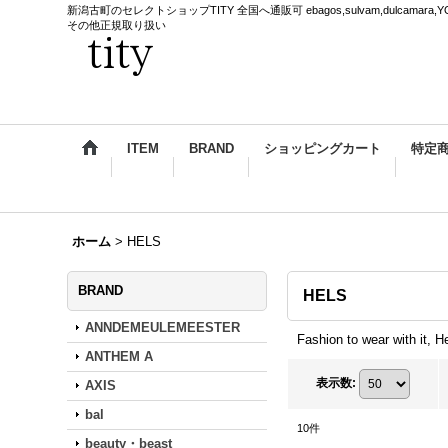
新潟古町のセレクトショップTITY 全国へ通販可 ebagos,sulvam,dulcamara,YOKE,
その他正規取り扱い
ITEM
BRAND
ショッピングカート
特定
ホーム
>
HELS
BRAND
HELS
ANNDEMEULEMEESTER
Fashion to wear with it, 
ANTHEM A
表示数
:
AXIS
bal
10
件
beauty・beast