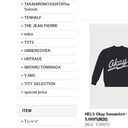
TAKAHIROMIYASHITAThe
Soloist.
TENHALF
THE JEAN PIERRE
tokio
TSTS
UNDERCOVER
UNTRACE
WATARU TOMINAGA
Y,IWO
TITY SELECTION
special price
ITEM
HELS Okay Sweatshirt・
9,000円
(税別)
Tシャツ
(
税込
:
9,900円
)