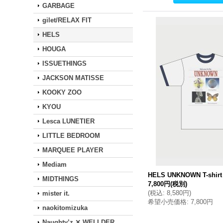
GARBAGE
gilet/RELAX FIT
HELS
HOUGA
ISSUETHINGS
JACKSON MATISSE
KOOKY ZOO
KYOU
Lesca LUNETIER
LITTLE BEDROOM
MARQUEE PLAYER
Mediam
HELS UNKNOWN T-shirt
MIDTHINGS
7,800円
(税別)
(
税込
:
8,580円
)
mister it.
希望小売価格
:
7,800円
naokitomizuka
Naughty’z ✕ WELLDER