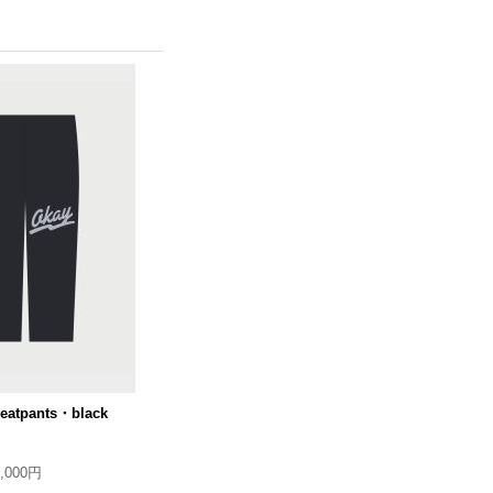
eatpants・black
9,000円