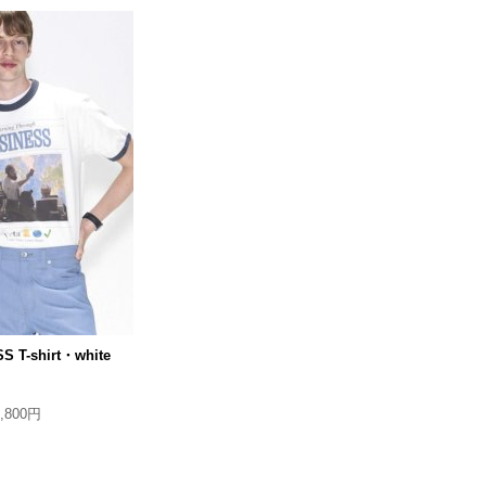
S T-shirt・white
7,800円