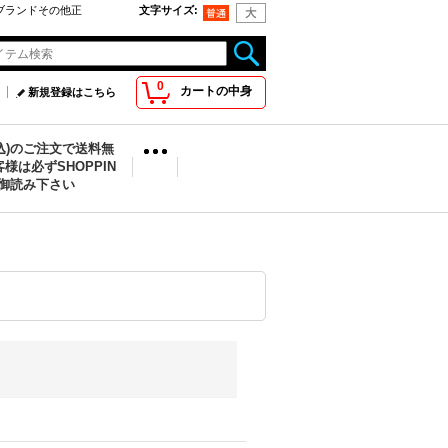
oo取扱ブランドその他正
文字サイズ
:
0
カートの中身
新規登録はこちら
税込)のご注文で送料無
様は必ずSHOPPIN
を御読み下さい