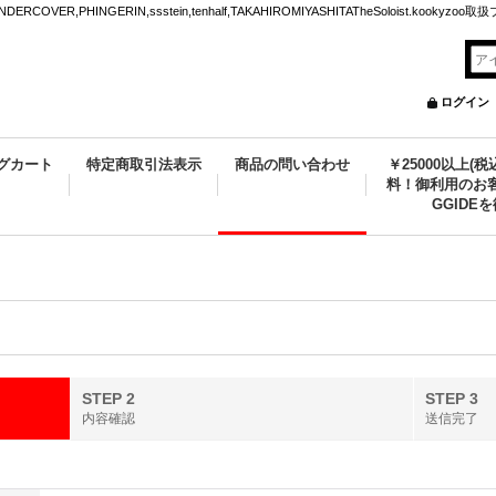
VER,PHINGERIN,ssstein,tenhalf,TAKAHIROMIYASHITATheSoloist.kookyz
ログイン
グカート
特定商取引法表示
商品の問い合わせ
￥25000以上(
料！御利用のお客
GGIDE
STEP 2
STEP 3
内容確認
送信完了