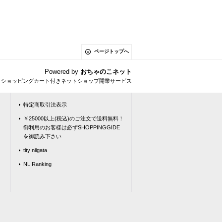
ページトップへ
Powered by
おちゃのこネット
とショッピングカート付きネットショップ開業サービス
特定商取引法表示
￥25000以上(税込)のご注文で送料無料！
御利用のお客様は必ずSHOPPINGGIDE
を御読み下さい
tity niigata
NL Ranking