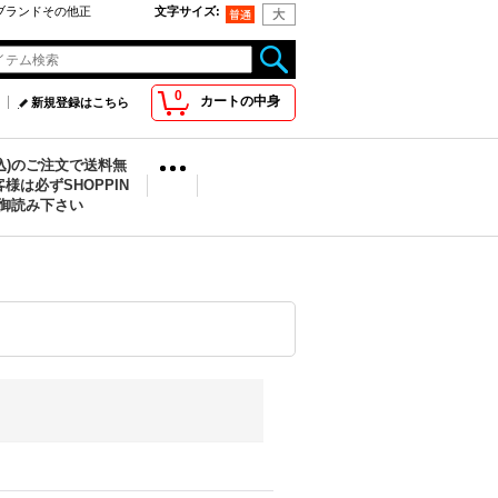
oo取扱ブランドその他正
文字サイズ
:
0
カートの中身
新規登録はこちら
税込)のご注文で送料無
様は必ずSHOPPIN
を御読み下さい