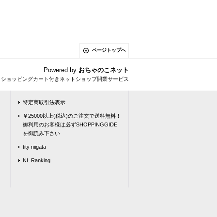
ページトップへ
Powered by
おちゃのこネット
とショッピングカート付きネットショップ開業サービス
特定商取引法表示
￥25000以上(税込)のご注文で送料無料！
御利用のお客様は必ずSHOPPINGGIDE
を御読み下さい
tity niigata
NL Ranking