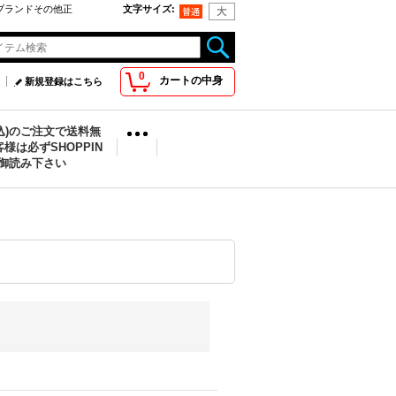
oo取扱ブランドその他正
文字サイズ
:
0
カートの中身
新規登録はこちら
税込)のご注文で送料無
様は必ずSHOPPIN
を御読み下さい