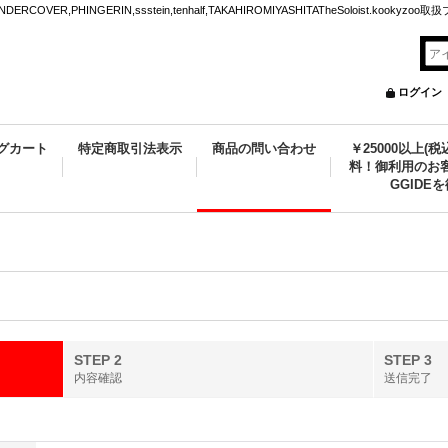
VER,PHINGERIN,ssstein,tenhalf,TAKAHIROMIYASHITATheSoloist.kookyz
ログイン
グカート
特定商取引法表示
商品の問い合わせ
￥25000以上(
料！御利用のお客
GGIDE
STEP 2
STEP 3
内容確認
送信完了