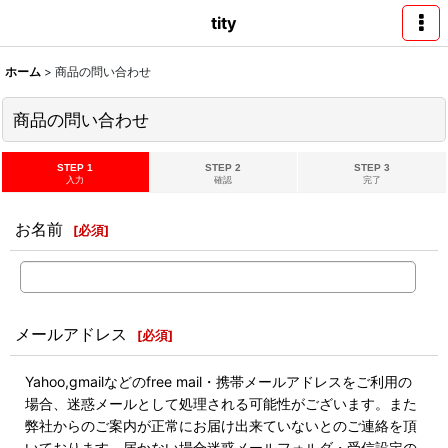
tity
ホーム
>
商品の問い合わせ
商品の問い合わせ
STEP 1
STEP 2
STEP 3
入力
確認
完了
お名前
[
必須
]
メールアドレス
[
必須
]
Yahoo,gmailなどのfree mail・携帯メールアドレスをご利用の
場合、迷惑メールとして処理される可能性がございます。また
弊社からのご案内が正常にお届け出来ていないとのご連絡を頂
いております。届かない場合迷惑メールフォルダ・受信設定の