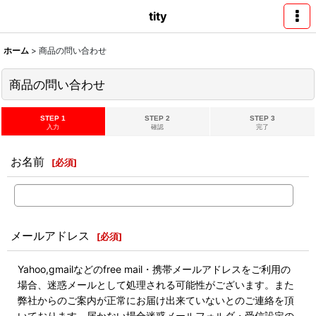
tity
ホーム
>
商品の問い合わせ
商品の問い合わせ
STEP 1
STEP 2
STEP 3
入力
確認
完了
お名前
[
必須
]
メールアドレス
[
必須
]
Yahoo,gmailなどのfree mail・携帯メールアドレスをご利用の
場合、迷惑メールとして処理される可能性がございます。また
弊社からのご案内が正常にお届け出来ていないとのご連絡を頂
いております。届かない場合迷惑メールフォルダ・受信設定の