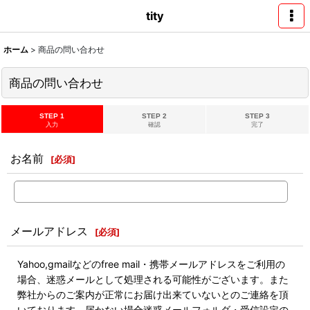
tity
ホーム
>
商品の問い合わせ
商品の問い合わせ
STEP 1
STEP 2
STEP 3
入力
確認
完了
お名前
[
必須
]
メールアドレス
[
必須
]
Yahoo,gmailなどのfree mail・携帯メールアドレスをご利用の
場合、迷惑メールとして処理される可能性がございます。また
弊社からのご案内が正常にお届け出来ていないとのご連絡を頂
いております。届かない場合迷惑メールフォルダ・受信設定の