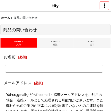
tity
ホーム
>
商品の問い合わせ
商品の問い合わせ
STEP 1
STEP 2
STEP 3
入力
確認
完了
お名前
[
必須
]
メールアドレス
[
必須
]
Yahoo,gmailなどのfree mail・携帯メールアドレスをご利用の
場合、迷惑メールとして処理される可能性がございます。また
弊社からのご案内が正常にお届け出来ていないとのご連絡を頂
いております。届かない場合迷惑メールフォルダ・受信設定の