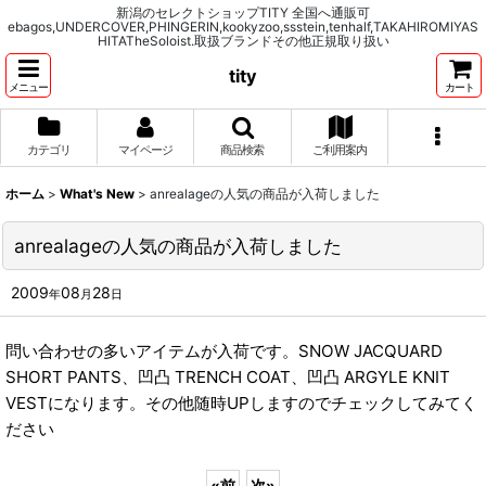
新潟のセレクトショップTITY 全国へ通販可
ebagos,UNDERCOVER,PHINGERIN,kookyzoo,ssstein,tenhalf,TAKAHIROMIYAS
HITATheSoloist.取扱ブランドその他正規取り扱い
tity
メニュー
カート
カテゴリ
マイページ
商品検索
ご利用案内
ホーム
>
What's New
>
anrealageの人気の商品が入荷しました
anrealageの人気の商品が入荷しました
2009
08
28
年
月
日
問い合わせの多いアイテムが入荷です。SNOW JACQUARD
SHORT PANTS、凹凸 TRENCH COAT、凹凸 ARGYLE KNIT
VESTになります。その他随時UPしますのでチェックしてみてく
ださい
«
前
次
»