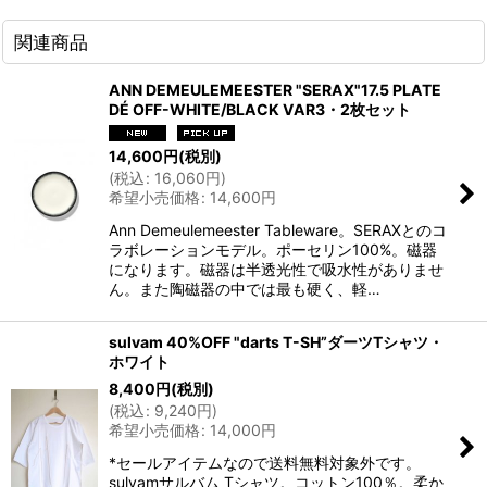
関連商品
ANN DEMEULEMEESTER "SERAX"17.5 PLATE
DÉ OFF-WHITE/BLACK VAR3・2枚セット
14,600
円
(税別)
(
税込
:
16,060
円
)
希望小売価格
:
14,600
円
Ann Demeulemeester Tableware。SERAXとのコ
ラボレーションモデル。ポーセリン100%。磁器
になります。磁器は半透光性で吸水性がありませ
ん。また陶磁器の中では最も硬く、軽…
sulvam 40%OFF "darts T-SH”ダーツTシャツ・
ホワイト
8,400
円
(税別)
(
税込
:
9,240
円
)
希望小売価格
:
14,000
円
*セールアイテムなので送料無料対象外です。
sulvamサルバム Tシャツ。コットン100％。柔か