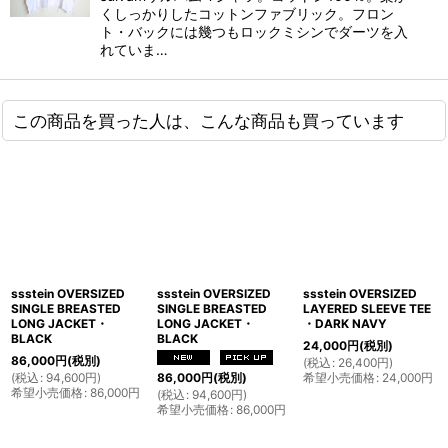
くしっかりしたコットンファブリック。フロン
ト・バックには幾つもロックミシンでダーツを入
れていま…
この商品を買った人は、こんな商品も買っています
ssstein OVERSIZED
ssstein OVERSIZED
ssstein OVERSIZED
SINGLE BREASTED
SINGLE BREASTED
LAYERED SLEEVE TEE
LONG JACKET・
LONG JACKET・
・DARK NAVY
BLACK
BLACK
24,000
円
(税別)
86,000
円
(税別)
(
税込
:
26,400
円
)
(
税込
:
94,600
円
)
希望小売価格
:
24,000
円
86,000
円
(税別)
希望小売価格
:
86,000
円
(
税込
:
94,600
円
)
希望小売価格
:
86,000
円