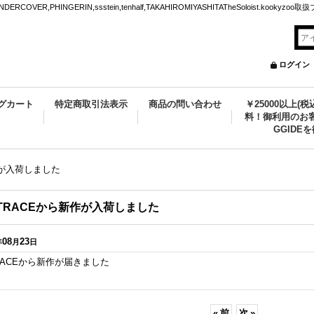
VER,PHINGERIN,ssstein,tenhalf,TAKAHIROMIYASHITATheSoloist.kookyz
ログイン
グカート
特定商取引法表示
商品の問い合わせ
￥25000以上(
料！御利用のお客
GGIDE
作が入荷しました
TRACEから新作が入荷しました
08
23
年
月
日
RACEから新作が届きました
«
前
次
»