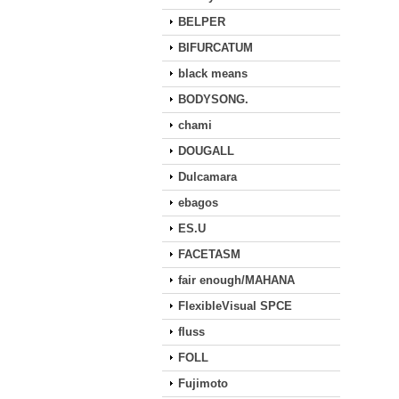
BELPER
BIFURCATUM
black means
BODYSONG.
chami
DOUGALL
Dulcamara
ebagos
ES.U
FACETASM
fair enough/MAHANA
FlexibleVisual SPCE
fluss
FOLL
Fujimoto