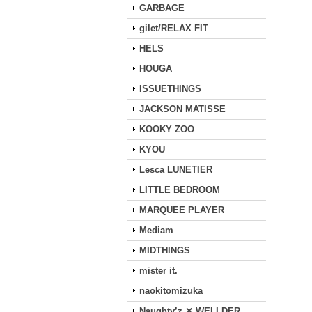
GARBAGE
gilet/RELAX FIT
HELS
HOUGA
ISSUETHINGS
JACKSON MATISSE
KOOKY ZOO
KYOU
Lesca LUNETIER
LITTLE BEDROOM
MARQUEE PLAYER
Mediam
MIDTHINGS
mister it.
naokitomizuka
Naughty’z ✕ WELLDER