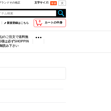
oo取扱ブランドその他正
文字サイズ
:
0
カートの中身
新規登録はこちら
税込)のご注文で送料無
様は必ずSHOPPIN
を御読み下さい