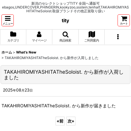
新潟のセレクトショップTITY 全国へ通販可
ebagos,UNDERCOVER,PHINGERIN,kookyzoo,ssstein,tenhalf,TAKAHIROMIYAS
HITATheSoloist.取扱ブランドその他正規取り扱い
tity
メニュー
カート
カテゴリ
マイページ
商品検索
ご利用案内
ホーム
>
What's New
>
TAKAHIROMIYASHITATheSoloist. から新作が入荷しました
TAKAHIROMIYASHITATheSoloist. から新作が入荷し
ました
2025
08
23
年
月
日
TAKAHIROMIYASHITATheSoloist. から新作が届きました
«
前
次
»