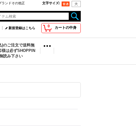
oo取扱ブランドその他正
文字サイズ
:
0
カートの中身
新規登録はこちら
税込)のご注文で送料無
様は必ずSHOPPIN
を御読み下さい