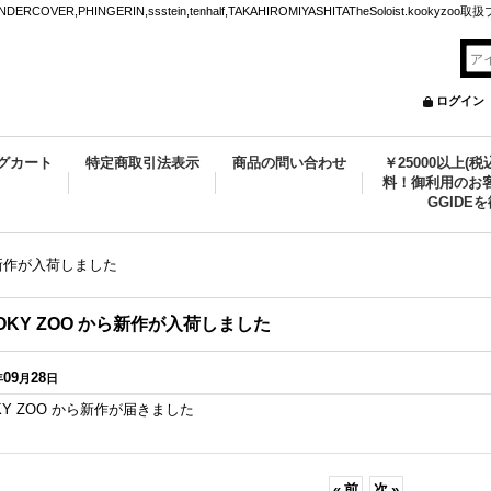
VER,PHINGERIN,ssstein,tenhalf,TAKAHIROMIYASHITATheSoloist.kookyz
ログイン
グカート
特定商取引法表示
商品の問い合わせ
￥25000以上(
料！御利用のお客
GGIDE
ら新作が入荷しました
OKY ZOO から新作が入荷しました
09
28
年
月
日
KY ZOO から新作が届きました
«
前
次
»