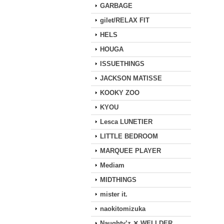
GARBAGE
gilet/RELAX FIT
HELS
HOUGA
ISSUETHINGS
JACKSON MATISSE
KOOKY ZOO
KYOU
Lesca LUNETIER
LITTLE BEDROOM
MARQUEE PLAYER
Mediam
MIDTHINGS
mister it.
naokitomizuka
Naughty’z ✕ WELLDER