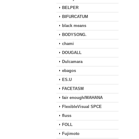
BELPER
BIFURCATUM
black means
BODYSONG.
chami
DOUGALL
Dulcamara
ebagos
ES.U
FACETASM
fair enough/MAHANA
FlexibleVisual SPCE
fluss
FOLL
Fujimoto