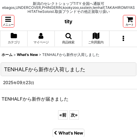
新潟のセレクトショップTITY 全国へ通販可
ebagos,UNDERCOVER,PHINGERIN,kookyzoo,ssstein,tenhalf,TAKAHIROMIYAS
HITATheSoloist.取扱ブランドその他正規取り扱い
tity
メニュー
カート
カテゴリ
マイページ
商品検索
ご利用案内
ホーム
>
What's New
>
TENHALFから新作が入荷しました
TENHALFから新作が入荷しました
2025
09
23
年
月
日
TENHALFから新作が届きました
«
前
次
»
What's New