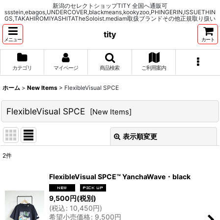
新潟のセレクトショップTITY 全国へ通販可
ssstein,ebagos,UNDERCOVER,blackmeans,kookyzoo,PHINGERIN,ISSUETHIN
GS,TAKAHIROMIYASHITATheSoloist.mediam取扱ブランドその他正規取り扱い
tity
メニュー
カート
カテゴリ
マイページ
商品検索
ご利用案内
ホーム
>
New Items
>
FlexibleVisual SPCE
FlexibleVisual SPCE
[
New Items
]
表示順変更
閉じる
2
件
表示数
:
FlexibleVisual SPCE™ YanchaWave・black
並び順
:
9,500
円
(税別)
(
税込
:
10,450
円
)
希望小売価格
:
9,500
円
絞り込む