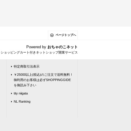
ページトップへ
Powered by
おちゃのこネット
とショッピングカート付きネットショップ開業サービス
特定商取引法表示
￥25000以上(税込)のご注文で送料無料！
御利用のお客様は必ずSHOPPINGGIDE
を御読み下さい
tity niigata
NL Ranking