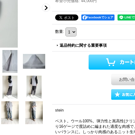
希望小売価格
:
44,000円
Facebookでシェア
数量
:
返品特約に関する重要事項
お問い合
stein
ベスト。ウール100%。弾力性と嵩高性(クリ
り16ゲージで度詰めに編まれた適度な肉感
いバランスに。しっかり肉感のあるニット生