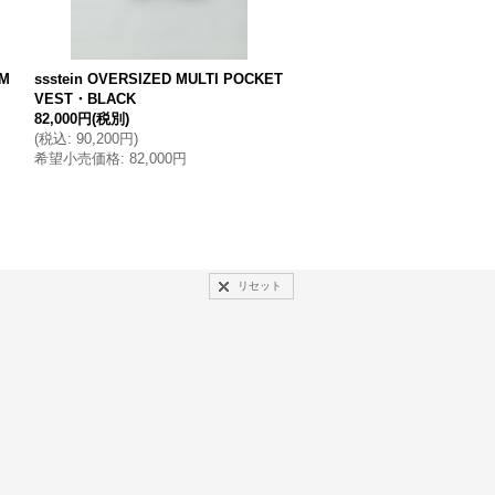
OM
ssstein OVERSIZED MULTI POCKET
stein OVERSIZED DRIVERS 
VEST・BLACK
P VEST・MILITARY KHAKI
82,000円
(税別)
44,000円
(税別)
(
税込
:
90,200円
)
(
税込
:
48,400円
)
希望小売価格
:
82,000円
希望小売価格
:
44,000円
リセット