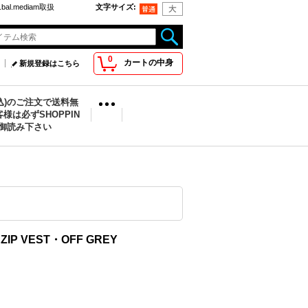
bal.mediam取扱
文字サイズ
:
0
カートの中身
新規登録はこちら
税込)のご注文で送料無
様は必ずSHOPPIN
を御読み下さい
T ZIP VEST・OFF GREY