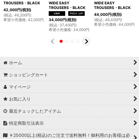
TROUSERS・BLACK
WIDE EASY
WIDE EASY
TROUSERS・BLACK
TROUSERS・BLACK
42,000
円
(税別)
44,000
円
(税別)
(
税込
:
46,200
円
)
希望小売価格
:
42,000
円
(
税込
:
48,400
円
)
34,000
円
(税別)
希望小売価格
:
44,000
円
(
税込
:
37,400
円
)
希望小売価格
:
34,000
円
ホーム
ショッピングカート
マイページ
お気に入り
最近チェックしたアイテム
特定商取引法表示
￥25000以上(税込)のご注文で送料無料！御利用のお客様は必