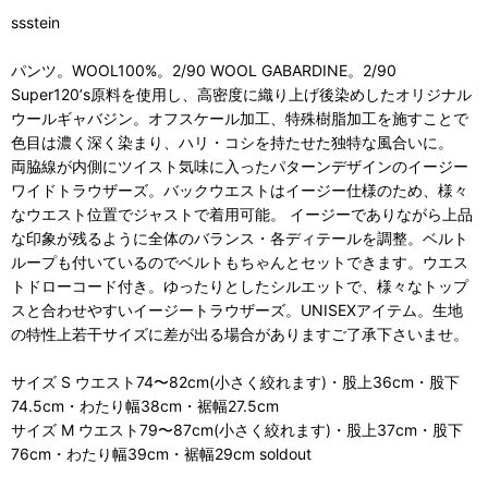
ssstein
パンツ。WOOL100%。2/90 WOOL GABARDINE。2/90
Super120ʼs原料を使用し、高密度に織り上げ後染めしたオリジナル
ウールギャバジン。オフスケール加工、特殊樹脂加工を施すことで
色目は濃く深く染まり、ハリ・コシを持たせた独特な風合いに。
両脇線が内側にツイスト気味に入ったパターンデザインのイージー
ワイドトラウザーズ。バックウエストはイージー仕様のため、様々
なウエスト位置でジャストで着用可能。 イージーでありながら上品
な印象が残るように全体のバランス・各ディテールを調整。ベルト
ループも付いているのでベルトもちゃんとセットできます。ウエス
トドローコード付き。ゆったりとしたシルエットで、様々なトップ
スと合わせやすいイージートラウザーズ。UNISEXアイテム。生地
の特性上若干サイズに差が出る場合がありますご了承下さいませ。
サイズ S ウエスト74〜82cm(小さく絞れます)・股上36cm・股下
74.5cm・わたり幅38cm・裾幅27.5cm
サイズ M ウエスト79〜87cm(小さく絞れます)・股上37cm・股下
76cm・わたり幅39cm・裾幅29cm soldout