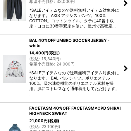
希望小売価格
:
33,000
円
*SALEアイテムなので送料無料アイテム対象外に
なります。 AXIS アクシス パンツ。100%
COTTON。コットンツイル。タテに40番手双
糸・ヨコに30番手双糸を使い、遠州で高密度…
BAL 40%OFF UMBRO SOCCER JERSEY・
white
14,400
円
(税別)
(
税込
:
15,840
円
)
希望小売価格
:
24,000
円
*SALEアイテムなので送料無料アイテム対象外に
なります。 BAL バル シャツ。ポリエステル
100%。吸水速乾機能のポリエステル素材を採
用。肌にストレスなく通年着用してただけます。
…
FACETASM 40%OFF FACETASM×CPD SHIRAI
HIGHNECK SWEAT
21,000
円
(税別)
(
税込
:
23,100
円
)