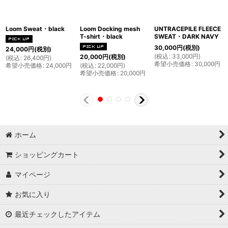
Loom Sweat・black
Loom Docking mesh
UNTRACEPILE FLEECE
T-shirt・black
SWEAT・DARK NAVY
30,000
円
(税別)
24,000
円
(税別)
(
税込
:
33,000
円
)
20,000
円
(税別)
(
税込
:
26,400
円
)
希望小売価格
:
30,000
円
希望小売価格
:
24,000
円
(
税込
:
22,000
円
)
希望小売価格
:
20,000
円
ホーム
ショッピングカート
マイページ
お気に入り
最近チェックしたアイテム