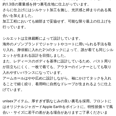
約1.3倍の重量感を持つ裏毛生地に仕上がっています。
さらに仕上げにはシルケット加工を施し、光沢感と締まりのある風
合いを加えました。
加工工程においても細部まで妥協せず、可能な限り最上の仕上げを
行っています。
シルエットは立体裁断によって設計しています。
海外のメゾンブランドでジャケットやコートに用いられる手法を取
り入れ、身頃裾に入れた2つのタックによって、誰が着ても同じシル
エットが生まれる設計を目指しました。
また、レディースのボディを基準に設計しているため、バスト周り
が目立ちにくく、一枚で着ても、アウターのインナーとしても取り
入れやすいバランスになっています。
アームホールはやや広めに設計しながら、袖にかけてタックを入れ
ることで細く絞り、着用時に自然なドレープが生まれるように仕上
げています。
unisexアイテム。厚すぎず肌なじみの良い裏毛を採用。フロントに
はオリジナルジャガードApple Earthをポイントに。特性状個々で風
合い・サイズに若干の差がある場合がありますご了承くださいま