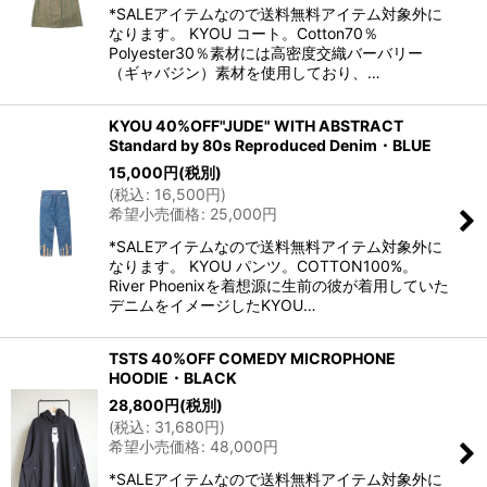
*SALEアイテムなので送料無料アイテム対象外に
なります。 KYOU コート。Cotton70％
Polyester30％素材には高密度交織バーバリー
（ギャバジン）素材を使用しており、…
KYOU 40%OFF"JUDE" WITH ABSTRACT
Standard by 80s Reproduced Denim・BLUE
15,000
円
(税別)
(
税込
:
16,500
円
)
希望小売価格
:
25,000
円
*SALEアイテムなので送料無料アイテム対象外に
なります。 KYOU パンツ。COTTON100%。
River Phoenixを着想源に生前の彼が着用していた
デニムをイメージしたKYOU…
TSTS 40%OFF COMEDY MICROPHONE
HOODIE・BLACK
28,800
円
(税別)
(
税込
:
31,680
円
)
希望小売価格
:
48,000
円
*SALEアイテムなので送料無料アイテム対象外に