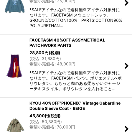
希望小売価格
:
35,000
円
*SALEアイテムなので送料無料アイテム対象外に
なります。 FACETASM スウェットシャツ。
GROUND/COTTON100% PARTS:COTTON96%
POLYURETHAN…
FACETASM 40%OFF ASSYMETRICAL
PATCHWORK PANTS
28,800
円
(税別)
(
税込
:
31,680
円
)
希望小売価格
:
48,000
円
*SALEアイテムなので送料無料アイテム対象外に
なります。 FACETASM パンツ。ポリエステル×ポ
リウレタン。もちっと肉のある柔らかいジャージ
ーテキスタイル。ポリウレタンを入れること…
KYOU 40%OFF"PHOENIX" Vintage Gabardine
Double Sleeve Coat・BEIGE
45,800
円
(税別)
(
税込
:
50,380
円
)
希望小売価格
:
78,000
円