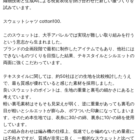
織物技術と生成AIによる視覚表現を掛け合わせた新しい服づくりを
試みています。
スウェットシャツ cotton100.
このスウェットは、大手アパレルでは実現が難しい取り組みを行う
という意志から生まれました。
ブランドの企画段階で最初に制作したアイテムでもあり、他社には
できないものづくりを目指した結果、テキスタイルとシルエットの
両面に強くこだわっています。
テキスタイルに関しては、約50社ほどの生地を比較検討したうえ
で、最も質感が優れていると感じた素材を採用しました。
良いスウェットのポイントは、生地の重量と裏毛の細かさにあると
考えています。
軽い裏毛素材はそもそも見栄えが弱く、逆に重量があっても裏毛の
目が粗いとシルエットが膨らみ、ボワついた印象になってしまいま
す。そのため本生地では、表糸に30/-の綿、裏糸に10/-の綿を使用
しています。
この組み合わせは編み機の仕様上、低速でしか編めないため量産に
は不向きですが、質感が非常に良く、一般的なスウェットと比べて