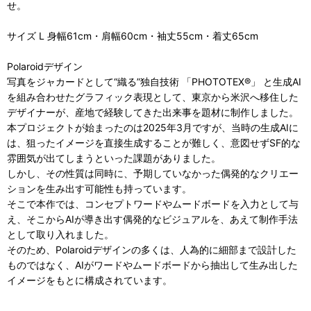
せ。
サイズ L 身幅61cm・肩幅60cm・袖丈55cm・着丈65cm
Polaroidデザイン
写真をジャカードとして“織る”独自技術 「PHOTOTEX®」 と生成AI
を組み合わせたグラフィック表現として、東京から米沢へ移住した
デザイナーが、産地で経験してきた出来事を題材に制作しました。
本プロジェクトが始まったのは2025年3月ですが、当時の生成AIに
は、狙ったイメージを直接生成することが難しく、意図せずSF的な
雰囲気が出てしまうといった課題がありました。
しかし、その性質は同時に、予期していなかった偶発的なクリエー
ションを生み出す可能性も持っています。
そこで本作では、コンセプトワードやムードボードを入力として与
え、そこからAIが導き出す偶発的なビジュアルを、あえて制作手法
として取り入れました。
そのため、Polaroidデザインの多くは、人為的に細部まで設計した
ものではなく、AIがワードやムードボードから抽出して生み出した
イメージをもとに構成されています。