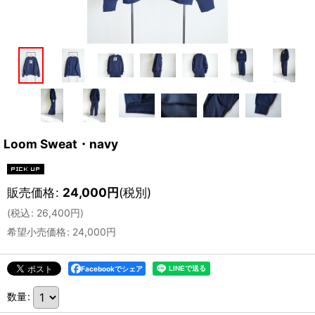
Loom Sweat・navy
販売価格
:
24,000
円
(税別)
(
税込
:
26,400
円
)
希望小売価格
:
24,000
円
Facebookでシェア
数量
: