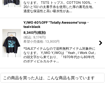
なります。 TSTS トップス。COTTON 100%。・
20/-と10/-の太番手糸を使用した厚の裏毛生地。
適度な保温性と高い吸水性があ…
Y,IWO 40%OFF "Totally Awesome"crop・
teal×black
8,340
円
(税別)
(
税込
:
9,174
円
)
希望小売価格
:
13,900
円
*SALEアイテムなので送料無料アイテム対象外に
なります。 Y,IWO Y,IWOは「Yeah , I Work Out」
の頭文字から来ており、「1970年代から80年代
のボディビルカルチャ…
この商品を買った人は、こんな商品も買っています