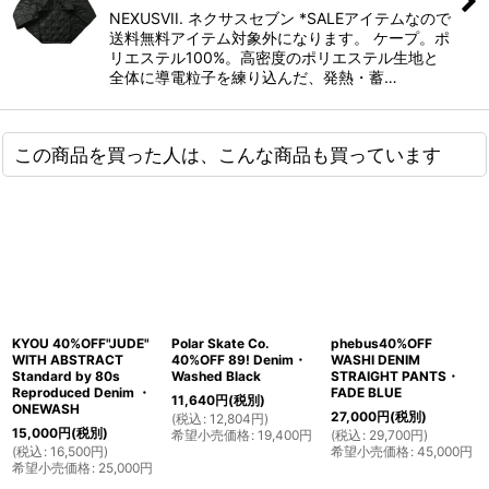
NEXUSVII. ネクサスセブン *SALEアイテムなので
送料無料アイテム対象外になります。 ケープ。ポ
リエステル100%。高密度のポリエステル生地と
全体に導電粒子を練り込んだ、発熱・蓄…
この商品を買った人は、こんな商品も買っています
KYOU 40%OFF"JUDE"
Polar Skate Co.
phebus40%OFF
WITH ABSTRACT
40%OFF 89! Denim・
WASHI DENIM
Standard by 80s
Washed Black
STRAIGHT PANTS・
Reproduced Denim ・
FADE BLUE
11,640
円
(税別)
ONEWASH
27,000
円
(税別)
(
税込
:
12,804
円
)
15,000
円
(税別)
希望小売価格
:
19,400
円
(
税込
:
29,700
円
)
(
税込
:
16,500
円
)
希望小売価格
:
45,000
円
希望小売価格
:
25,000
円