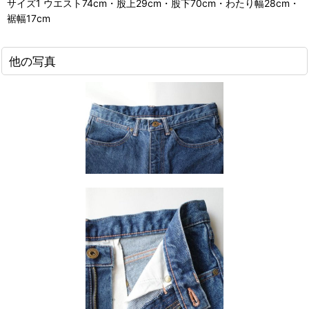
サイズ1 ウエスト74cm・股上29cm・股下70cm・わたり幅28cm・
裾幅17cm
他の写真