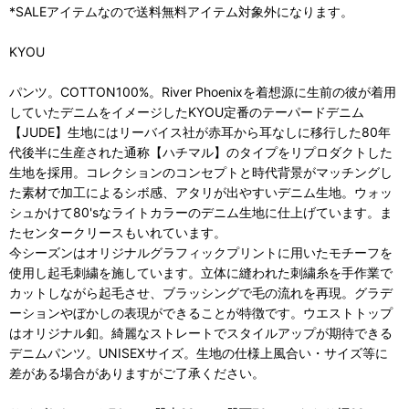
*SALEアイテムなので送料無料アイテム対象外になります。
KYOU
パンツ。COTTON100%。River Phoenixを着想源に生前の彼が着用
していたデニムをイメージしたKYOU定番のテーパードデニム
【JUDE】生地にはリーバイス社が赤耳から耳なしに移行した80年
代後半に生産された通称【ハチマル】のタイプをリプロダクトした
生地を採用。コレクションのコンセプトと時代背景がマッチングし
た素材で加工によるシボ感、アタリが出やすいデニム生地。ウォッ
シュかけて80'sなライトカラーのデニム生地に仕上げています。ま
たセンタークリースもいれています。
今シーズンはオリジナルグラフィックプリントに用いたモチーフを
使用し起毛刺繍を施しています。立体に縫われた刺繍糸を手作業で
カットしながら起毛させ、ブラッシングで毛の流れを再現。グラデ
ーションやぼかしの表現ができることが特徴です。ウエストトップ
はオリジナル釦。綺麗なストレートでスタイルアップが期待できる
デニムパンツ。UNISEXサイズ。生地の仕様上風合い・サイズ等に
差がある場合がありますがご了承ください。