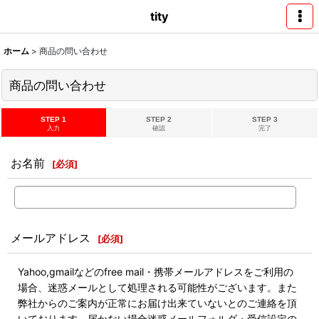
tity
ホーム
>
商品の問い合わせ
商品の問い合わせ
STEP 1
STEP 2
STEP 3
入力
確認
完了
お名前
[
必須
]
メールアドレス
[
必須
]
Yahoo,gmailなどのfree mail・携帯メールアドレスをご利用の
場合、迷惑メールとして処理される可能性がございます。また
弊社からのご案内が正常にお届け出来ていないとのご連絡を頂
いております。届かない場合迷惑メールフォルダ・受信設定の