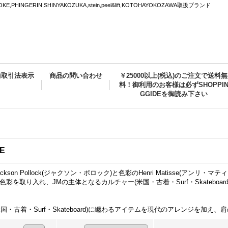
PHINGERIN,SHINYAKOZUKA,stein,peel&lift,KOTOHAYOKOZAWA取扱ブランド
商取引法表示
商品の問い合わせ
￥25000以上(税込)のご注文で送料無
料！御利用のお客様は必ずSHOPPI
GGIDEを御読み下さい
E
kson Pollock(ジャクソン・ポロック)と色彩のHenri Matisse(ア
彩を取り入れ、JMの主体となるカルチャー(米国・古着・Surf・Skateb
国・古着・Surf・Skateboard)に纏わるアイテムを現代のアレンジを加え