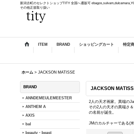
新潟古町のセレクトショップTITY 全国へ通販可 ebagos,sulvam,dulcamara,YOKE,
その他正規取り扱い
ITEM
BRAND
ショッピングカート
特定
ホーム
>
JACKSON MATISSE
BRAND
JACKSON MATISS
ANNDEMEULEMEESTER
2人の天才画家。異端のJac
ANTHEM A
その2人の天才の異端さ＆色
の名前が誕生。
AXIS
JMのカルチャーである(米
bal
beauty・beast