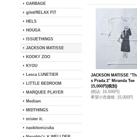
GARBAGE
gilet/RELAX FIT
HELS
HOUGA
ISSUETHINGS
JACKSON MATISSE
KOOKY ZOO
KYOU
Lesca LUNETIER
JACKSON MATISSE "The
s Prada 2" Miranda Tee
LITTLE BEDROOM
15,000円
(税別)
(
税込
:
16,500円
)
MARQUEE PLAYER
希望小売価格
:
15,000円
Mediam
MIDTHINGS
mister it.
naokitomizuka
Naughty’z ✕ WELLDER