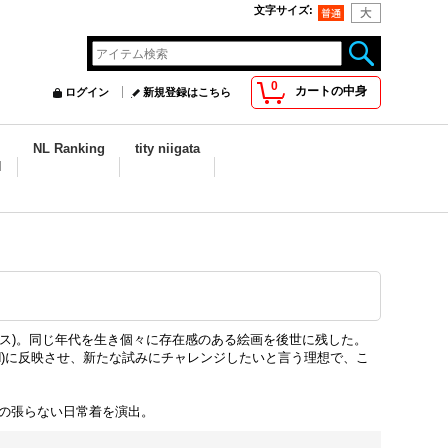
文字サイズ
:
0
カートの中身
ログイン
新規登録はこちら
NL Ranking
tity niigata
N
ンリ・マティス)。同じ年代を生き個々に存在感のある絵画を後世に残した。
oard)に反映させ、新たな試みにチャレンジしたいと言う理想で、こ
、肩の張らない日常着を演出。