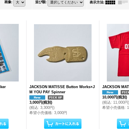
画像
:
並び順
:
表示方法
:
ker
JACKSON MATISSE Button Works×J
JACKSON MAT
M YOU PAY Spinner
10,000円
(税別)
3,000円
(税別)
(
税込
:
11,000円
(
税込
:
3,300円
)
希望小売価格
:
希望小売価格
:
3,000円