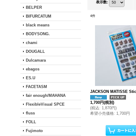
表示数
:
BELPER
BIFURCATUM
4
件
black means
BODYSONG.
chami
DOUGALL
Dulcamara
ebagos
ES.U
FACETASM
JACKSON MATISSE Stic
fair enough/MAHANA
1,700円
(税別)
FlexibleVisual SPCE
(
税込
:
1,870円
)
fluss
希望小売価格
:
1,700円
FOLL
Fujimoto