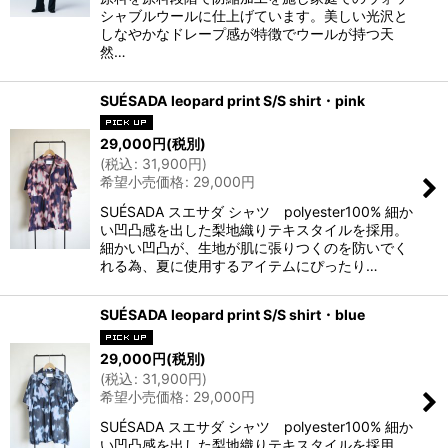
シャブルウールに仕上げています。美しい光沢と
しなやかなドレープ感が特徴でウールが持つ天
然…
SUÉSADA leopard print S/S shirt・pink
29,000
円
(税別)
(
税込
:
31,900
円
)
希望小売価格
:
29,000
円
SUÉSADA スエサダ シャツ polyester100% 細か
い凹凸感を出した梨地織りテキスタイルを採用。
細かい凹凸が、生地が肌に張りつくのを防いでく
れる為、夏に使用するアイテムにぴったり…
SUÉSADA leopard print S/S shirt・blue
29,000
円
(税別)
(
税込
:
31,900
円
)
希望小売価格
:
29,000
円
SUÉSADA スエサダ シャツ polyester100% 細か
い凹凸感を出した梨地織りテキスタイルを採用。