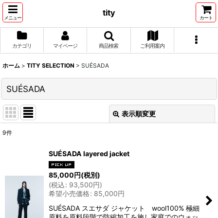
tity
メニュー
カート
カテゴリ
マイページ
商品検索
ご利用案内
ホーム
>
TITY SELECTION
>
SUÉSADA
SUÉSADA
表示順変更
閉じる
9
件
表示数
:
SUÉSADA layered jacket
並び順
:
85,000
円
(税別)
(
税込
:
93,500
円
)
希望小売価格
:
85,000
円
絞り込む
SUÉSADA スエサダ ジャケット wool100% 極細
原料を原料段階で防縮加工を施し家庭でのウォッ