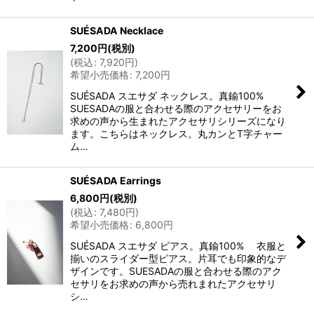
SUÉSADA Necklace
7,200
円
(税別)
(
税込
:
7,920
円
)
希望小売価格
:
7,200
円
SUÉSADA スエサダ ネックレス。真鍮100%
SUESADAの服と合わせる際のアクセサリーをお
求めの声から生まれたアクセサリシリーズになり
ます。こちらはネックレス。丸カンとT字チャー
ム…
SUÉSADA Earrings
6,800
円
(税別)
(
税込
:
7,480
円
)
希望小売価格
:
6,800
円
SUÉSADA スエサダ ピアス。真鍮100% 衣服と
揃いのスライダー型ピアス。片耳でも印象的なデ
ザインです。SUESADAの服と合わせる際のアク
セサリをお求めの声から売れまれたアクセサリ
シ…