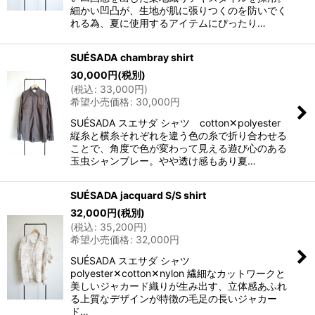
細かい凹凸が、生地が肌に張りつくのを防いでく
れる為、夏に使用するアイテムにぴったり…
SUÉSADA chambray shirt
30,000
円
(税別)
(
税込
:
33,000
円
)
希望小売価格
:
30,000
円
SUÉSADA スエサダ シャツ cotton✕polyester
縦糸と横糸それぞれを違う色の糸で折り合わせる
ことで、角度で色が変わって見える遊び心のある
玉虫シャンブレー。やや透け感もあり夏…
SUÉSADA jacquard S/S shirt
32,000
円
(税別)
(
税込
:
35,200
円
)
希望小売価格
:
32,000
円
SUÉSADA スエサダ シャツ
polyester✕cotton✕nylon 繊細なカットワークと
美しいジャカード織りが生み出す、立体感あふれ
る上質なデザインが特徴の毛足の長いジャカー
ド…