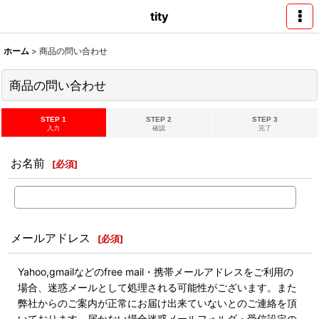
tity
ホーム
>
商品の問い合わせ
商品の問い合わせ
STEP 1
STEP 2
STEP 3
入力
確認
完了
お名前
[
必須
]
メールアドレス
[
必須
]
Yahoo,gmailなどのfree mail・携帯メールアドレスをご利用の
場合、迷惑メールとして処理される可能性がございます。また
弊社からのご案内が正常にお届け出来ていないとのご連絡を頂
いております。届かない場合迷惑メールフォルダ・受信設定の