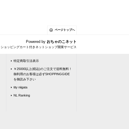
ページトップへ
Powered by
おちゃのこネット
とショッピングカート付きネットショップ開業サービス
特定商取引法表示
￥25000以上(税込)のご注文で送料無料！
御利用のお客様は必ずSHOPPINGGIDE
を御読み下さい
tity niigata
NL Ranking