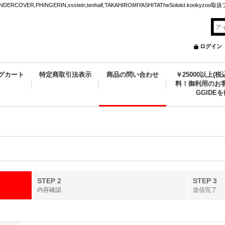
VER,PHINGERIN,ssstein,tenhalf,TAKAHIROMIYASHITATheSoloist.kookyz
ログイン
グカート
特定商取引法表示
商品の問い合わせ
￥25000以上(
料！御利用のお客
GGIDE
STEP 2
STEP 3
内容確認
送信完了