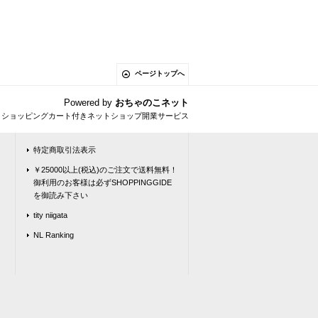
ページトップへ
Powered by
おちゃのこネット
とショッピングカート付きネットショップ開業サービス
特定商取引法表示
￥25000以上(税込)のご注文で送料無料！
御利用のお客様は必ずSHOPPINGGIDE
を御読み下さい
tity niigata
NL Ranking