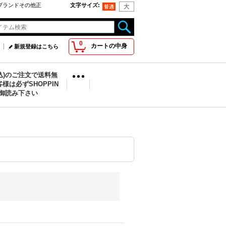
oo取扱ブランドその他正
文字サイズ
:
0
カートの中身
新規登録はこちら
税込)のご注文で送料無
様は必ずSHOPPIN
を御読み下さい