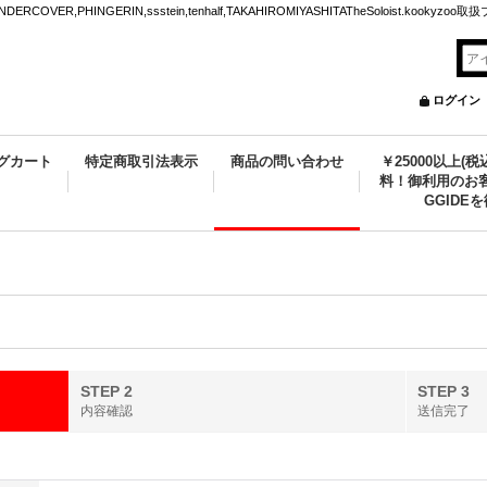
VER,PHINGERIN,ssstein,tenhalf,TAKAHIROMIYASHITATheSoloist.kookyz
ログイン
グカート
特定商取引法表示
商品の問い合わせ
￥25000以上(
料！御利用のお客
GGIDE
STEP 2
STEP 3
内容確認
送信完了