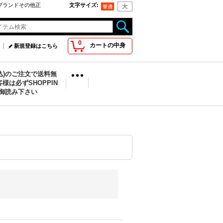
oo取扱ブランドその他正
文字サイズ
:
0
カートの中身
新規登録はこちら
税込)のご注文で送料無
様は必ずSHOPPIN
を御読み下さい