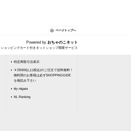
ページトップへ
Powered by
おちゃのこネット
とショッピングカート付きネットショップ開業サービス
特定商取引法表示
￥25000以上(税込)のご注文で送料無料！
御利用のお客様は必ずSHOPPINGGIDE
を御読み下さい
tity niigata
NL Ranking