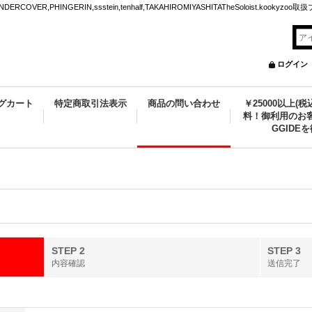
VER,PHINGERIN,ssstein,tenhalf,TAKAHIROMIYASHITATheSoloist.kookyz
ログイン
グカート
特定商取引法表示
商品の問い合わせ
￥25000以上(
料！御利用のお客
GGIDE
STEP 2
STEP 3
内容確認
送信完了