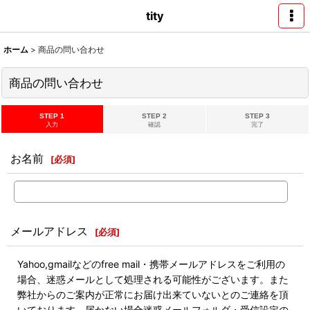
tity
ホーム
>
商品の問い合わせ
商品の問い合わせ
STEP 1
STEP 2
STEP 3
入力
確認
完了
お名前
[
必須
]
メールアドレス
[
必須
]
Yahoo,gmailなどのfree mail・携帯メールアドレスをご利用の
場合、迷惑メールとして処理される可能性がございます。また
弊社からのご案内が正常にお届け出来ていないとのご連絡を頂
いております。届かない場合迷惑メールフォルダ・受信設定の