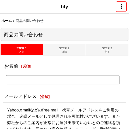
tity
ホーム
>
商品の問い合わせ
商品の問い合わせ
STEP 1
STEP 2
STEP 3
入力
確認
完了
お名前
[
必須
]
メールアドレス
[
必須
]
Yahoo,gmailなどのfree mail・携帯メールアドレスをご利用の
場合、迷惑メールとして処理される可能性がございます。また
弊社からのご案内が正常にお届け出来ていないとのご連絡を頂
いております。届かない場合迷惑メールフォルダ・受信設定の