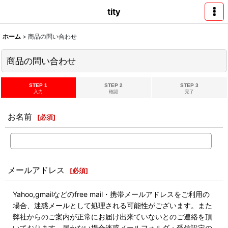
tity
ホーム
>
商品の問い合わせ
商品の問い合わせ
STEP 1
STEP 2
STEP 3
入力
確認
完了
お名前
[
必須
]
メールアドレス
[
必須
]
Yahoo,gmailなどのfree mail・携帯メールアドレスをご利用の
場合、迷惑メールとして処理される可能性がございます。また
弊社からのご案内が正常にお届け出来ていないとのご連絡を頂
いております。届かない場合迷惑メールフォルダ・受信設定の