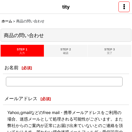
tity
ホーム
>
商品の問い合わせ
商品の問い合わせ
STEP 1
STEP 2
STEP 3
入力
確認
完了
お名前
[
必須
]
メールアドレス
[
必須
]
Yahoo,gmailなどのfree mail・携帯メールアドレスをご利用の
場合、迷惑メールとして処理される可能性がございます。また
弊社からのご案内が正常にお届け出来ていないとのご連絡を頂
いております。届かない場合迷惑メールフォルダ・受信設定の