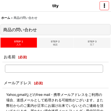
tity
ホーム
>
商品の問い合わせ
商品の問い合わせ
STEP 1
STEP 2
STEP 3
入力
確認
完了
お名前
[
必須
]
メールアドレス
[
必須
]
Yahoo,gmailなどのfree mail・携帯メールアドレスをご利用の
場合、迷惑メールとして処理される可能性がございます。また
弊社からのご案内が正常にお届け出来ていないとのご連絡を頂
いております。届かない場合迷惑メールフォルダ・受信設定の