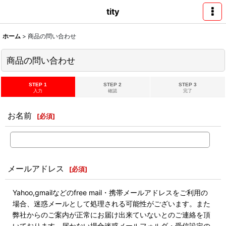
tity
ホーム
>
商品の問い合わせ
商品の問い合わせ
STEP 1
STEP 2
STEP 3
入力
確認
完了
お名前
[
必須
]
メールアドレス
[
必須
]
Yahoo,gmailなどのfree mail・携帯メールアドレスをご利用の
場合、迷惑メールとして処理される可能性がございます。また
弊社からのご案内が正常にお届け出来ていないとのご連絡を頂
いております。届かない場合迷惑メールフォルダ・受信設定の