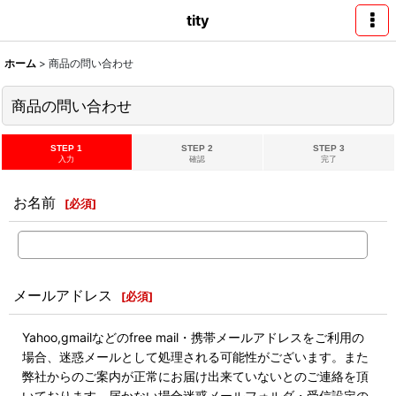
tity
ホーム
>
商品の問い合わせ
商品の問い合わせ
STEP 1
STEP 2
STEP 3
入力
確認
完了
お名前
[
必須
]
メールアドレス
[
必須
]
Yahoo,gmailなどのfree mail・携帯メールアドレスをご利用の
場合、迷惑メールとして処理される可能性がございます。また
弊社からのご案内が正常にお届け出来ていないとのご連絡を頂
いております。届かない場合迷惑メールフォルダ・受信設定の