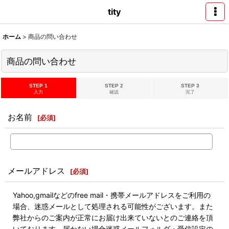
tity
ホーム
>
商品の問い合わせ
商品の問い合わせ
STEP 1
STEP 2
STEP 3
入力
確認
完了
お名前
[
必須
]
メールアドレス
[
必須
]
Yahoo,gmailなどのfree mail・携帯メールアドレスをご利用の
場合、迷惑メールとして処理される可能性がございます。また
弊社からのご案内が正常にお届け出来ていないとのご連絡を頂
いております。届かない場合迷惑メールフォルダ・受信設定の