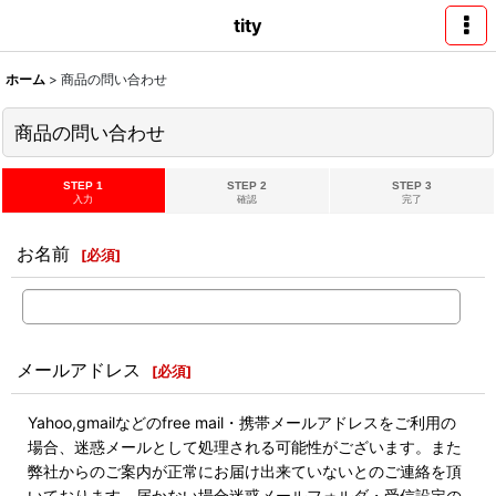
tity
ホーム
>
商品の問い合わせ
商品の問い合わせ
STEP 1
STEP 2
STEP 3
入力
確認
完了
お名前
[
必須
]
メールアドレス
[
必須
]
Yahoo,gmailなどのfree mail・携帯メールアドレスをご利用の
場合、迷惑メールとして処理される可能性がございます。また
弊社からのご案内が正常にお届け出来ていないとのご連絡を頂
いております。届かない場合迷惑メールフォルダ・受信設定の